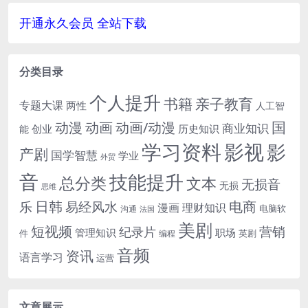
视频合集英语中字[MP4/7.79
发音中文字幕，...
GB]百度云网盘下载
开通永久会员 全站下载
分类目录
个人提升
书籍
亲子教育
专题大课
两性
人工智
国
动画
动漫
动画/动漫
商业知识
历史知识
创业
能
学习资料
影视
影
产剧
国学智慧
学业
外贸
音
技能提升
总分类
文本
无损音
无损
思维
电商
日韩
乐
易经风水
漫画
理财知识
电脑软
沟通
法国
美剧
短视频
营销
纪录片
管理知识
职场
件
英剧
编程
音频
资讯
语言学习
运营
文章展示