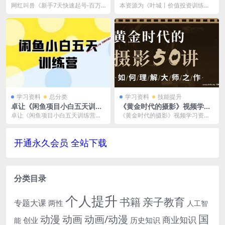
百万播放实战精品课》短视频
程百度云网盘下载资源(文档无
网红叫兽《新手7天快速起号-百万
本资源为《叶城丨价值投资训练
直播课
视频)[PDF/34.71MB]
播放实战精品课》短视频直播课,已
营》文档课程百度云网盘下载资
做压缩处理，下载...
源，完整版，格式为PDF...
学习资料
总分类
学习资料
技能提升
卓让《闲鱼项目小白五天训练
《黄金时代的摄影》视频学习
营》+配套资料-每天一小时，
资料[MP4/8GB]百度云网盘下
卓让《闲鱼项目小白五天训练营》
《黄金时代的摄影》视频学习资料
轻松赚钱快人一步
载
+配套资料-每天一小时，轻松赚钱
[MP4/8GB]百度云网盘下载，包含4
快人一步，已做压缩...
8讲，MP...
开通永久会员 全站下载
分类目录
个人提升
书籍
亲子教育
专题大课
两性
人工智
国
动画
动漫
动画/动漫
商业知识
历史知识
创业
能