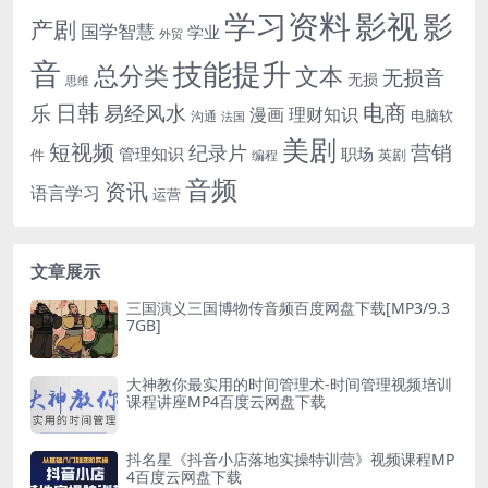
学习资料
影视
影
产剧
国学智慧
学业
外贸
音
技能提升
总分类
文本
无损音
无损
思维
电商
日韩
乐
易经风水
漫画
理财知识
电脑软
沟通
法国
美剧
短视频
营销
纪录片
管理知识
职场
件
英剧
编程
音频
资讯
语言学习
运营
文章展示
三国演义三国博物传音频百度网盘下载[MP3/9.3
7GB]
大神教你最实用的时间管理术-时间管理视频培训
课程讲座MP4百度云网盘下载
抖名星《抖音小店落地实操特训营》视频课程MP
4百度云网盘下载