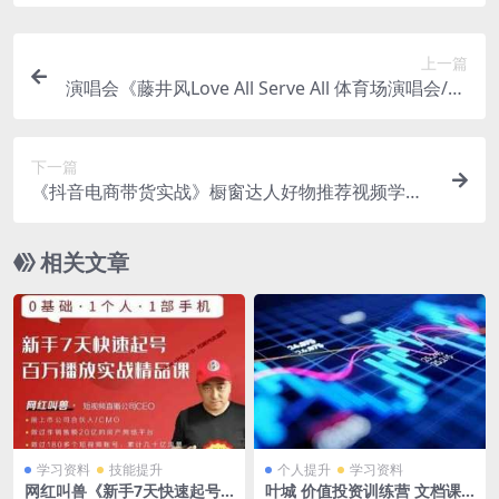
上一篇
演唱会《藤井风Love All Serve All 体育场演唱会/Fu
jii Kaze LOVE ALL SERVE ALL STADIUM LIVE》高
清视频[MP4/1.93GB]百度云网盘下载
下一篇
《抖音电商带货实战》橱窗达人好物推荐视频学习
资料[MP4/3.11GB]百度云网盘下载
相关文章
学习资料
技能提升
个人提升
学习资料
网红叫兽《新手7天快速起号-
叶城 价值投资训练营 文档课