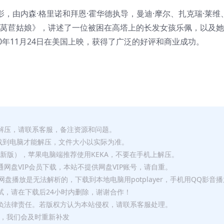
影，由内森·格里诺和拜恩·霍华德执导，曼迪·摩尔、扎克瑞·莱维
《莴苣姑娘》，讲述了一位被困在高塔上的长发女孩乐佩，以及
0年11月24日在美国上映，获得了广泛的好评和商业成功。
解压，请联系客服，备注资源和问题。
要全部下载到电脑才能解压，文件大小以实际为准。
p（最新版），苹果电脑端推荐使用KEKA，不要在手机上解压。
网盘VIP会员下载，本站不提供网盘VIP账号，请自重。
盘播放是无法解析的，下载到本地电脑用potplayer，手机用QQ影音
试，请在下载后24小时内删除，谢谢合作！
负法律责任。若版权方认为本站侵权，请联系客服处理。
问题，我们会及时重新补发