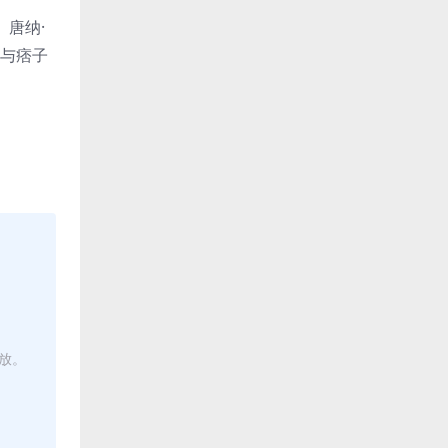
、唐纳·
她与痞子
播放。