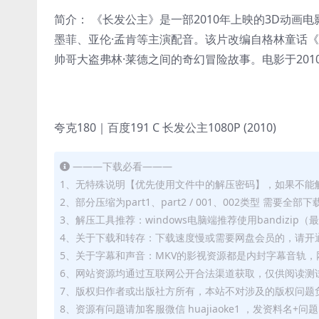
简介： 《长发公主》是一部2010年上映的3D动画电
墨菲、亚伦·孟肯等主演配音。该片改编自格林童话
帅哥大盗弗林·莱德之间的奇幻冒险故事。电影于201
夸克180｜百度191 C 长发公主1080P (2010)
———下载必看———
1、无特殊说明【优先使用文件中的解压密码】，如果不能
2、部分压缩为part1、part2 / 001、002类型 需
3、解压工具推荐：windows电脑端推荐使用bandizi
4、关于下载和转存：下载速度慢或需要网盘会员的，请开通
5、关于字幕和声音：MKV的影视资源都是内封字幕音轨，网
6、网站资源均通过互联网公开合法渠道获取，仅供阅读测
7、版权归作者或出版社方所有，本站不对涉及的版权问题
8、资源有问题请加客服微信 huajiaoke1 ，发资料名+