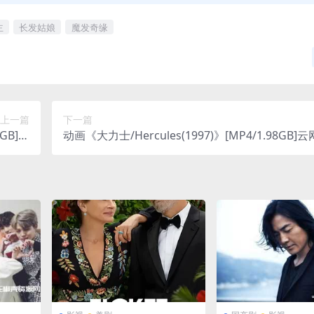
主
长发姑娘
魔发奇缘
上一篇
下一篇
2GB]云
动画《大力士/Hercules(1997)》[MP4/1.98GB]
盘下载
下载