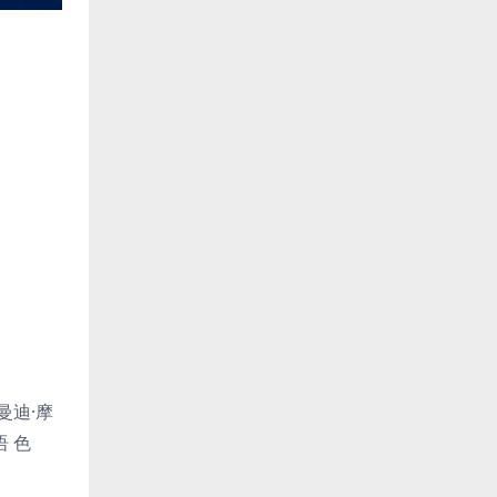
曼迪·摩
 色