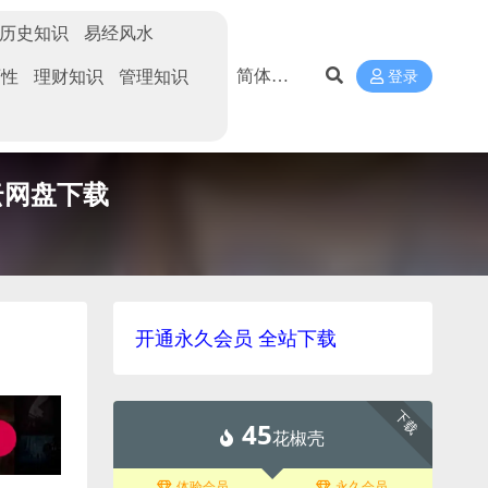
历史知识
易经风水
两性
理财知识
管理知识
登录
B]云网盘下载
开通永久会员 全站下载
下载
45
花椒壳
体验会员
永久会员