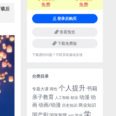
免费
免费
下载后
登录后购买
查看预览
下载免费版
下载遇到问题？可联系客服或反馈
分类目录
个人提升
书籍
专题大课
两性
亲子教育
动
动漫
创业
人工智能
画
动画/动漫
商业知识
历史知识
学
国产剧
国学智慧
学业
外贸