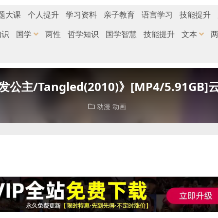
题大课
个人提升
学习资料
亲子教育
语言学习
技能提升
知识
国学
两性
哲学知识
国学智慧
技能提升
文本
主/Tangled(2010)》[MP4/5.91G
动漫
动画