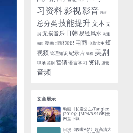
习资料
影视
影音
思维
技能提升
总分类
文本
无
日韩
无损音乐
易经风水
损
沟通
电商
短
漫画
理财知识
电脑软件
法国
美剧
视频
纪录片
管理知识
编程
资讯
营销
语言学习
职场
英剧
运营
音频
文章展示
动画《长发公主/Tangled
(2010)》[MP4/5.91GB]云
网盘下载
日漫《哆啦A梦》超高清大