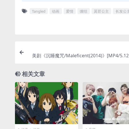
Tangled
动画
爱情
缠结
莴苣公主
长发公
美剧《沉睡魔咒/Maleficent(2014)》[MP4/5.1
网
相关文章