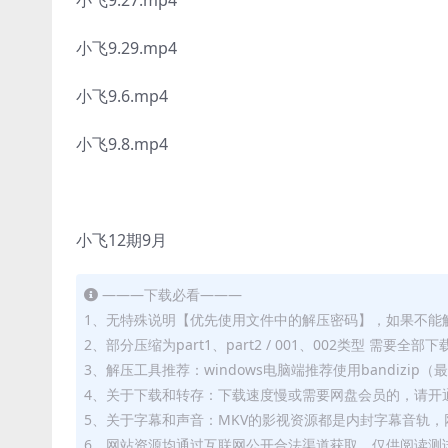
小飞9.29.mp4
小飞9.6.mp4
小飞9.8.mp4
小飞12期9月
———下载必看———
1、无特殊说明【优先使用文件中的解压密码】，如果不能
2、部分压缩为part1、part2 / 001、002类型 需
3、解压工具推荐：windows电脑端推荐使用bandizi
4、关于下载和转存：下载速度慢或需要网盘会员的，请开通
5、关于字幕和声音：MKV的影视资源都是内封字幕音轨，网
6、网站资源均通过互联网公开合法渠道获取，仅供阅读测