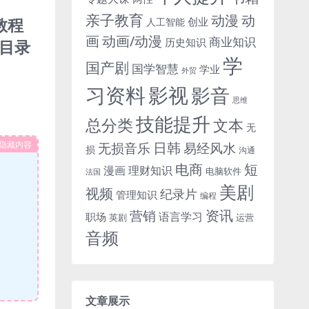
亲子教育
动
动漫
教程
创业
人工智能
画
动画/动漫
商业知识
历史知识
，目录
学
国产剧
国学智慧
学业
外贸
习资料
影视
影音
思维
技能提升
总分类
文本
无
隐藏内容
日韩
无损音乐
易经风水
损
沟通
电商
短
漫画
理财知识
电脑软件
法国
美剧
视频
纪录片
管理知识
编程
资讯
营销
语言学习
职场
英剧
运营
音频
文章展示