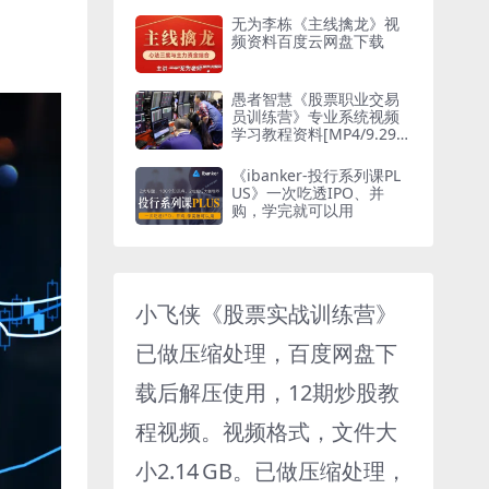
无为李栋《主线擒龙》视
频资料百度云网盘下载
愚者智慧《股票职业交易
员训练营》专业系统视频
学习教程资料[MP4/9.29G
B]百度云网盘下载
《ibanker-投行系列课PL
US》一次吃透IPO、并
购，学完就可以用
小飞侠《股票实战训练营》
已做压缩处理，百度网盘下
载后解压使用，12期炒股教
程视频。视频格式，文件大
小2.14 GB。已做压缩处理，