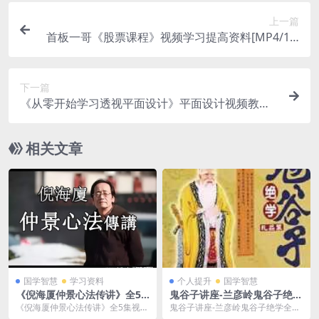
上一篇
首板一哥《股票课程》视频学习提高资料[MP4/13.
73 GB]百度云网盘下载
下一篇
《从零开始学习透视平面设计》平面设计视频教程
课程资料[MP4/4.14GB]百度云网盘下载
相关文章
国学智慧
学习资料
个人提升
国学智慧
《倪海厦仲景心法传讲》全5
鬼谷子讲座-兰彦岭鬼谷子绝
集视频学习资料[MP4/5GB]百
学-全集视频讲座百度云网盘下
《倪海厦仲景心法传讲》全5集视频
鬼谷子讲座-兰彦岭鬼谷子绝学全集
度云网盘下载
载
学习资料[MP4/5GB]百度云网盘下
视频讲座百度云网盘下载，目录见