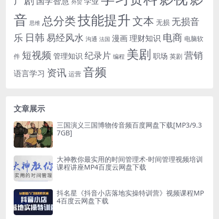
国学智慧
学业
外贸
音
技能提升
总分类
文本
无损音
无损
思维
电商
日韩
乐
易经风水
漫画
理财知识
电脑软
沟通
法国
美剧
短视频
营销
纪录片
管理知识
职场
件
英剧
编程
音频
资讯
语言学习
运营
文章展示
三国演义三国博物传音频百度网盘下载[MP3/9.3
7GB]
大神教你最实用的时间管理术-时间管理视频培训
课程讲座MP4百度云网盘下载
抖名星《抖音小店落地实操特训营》视频课程MP
4百度云网盘下载