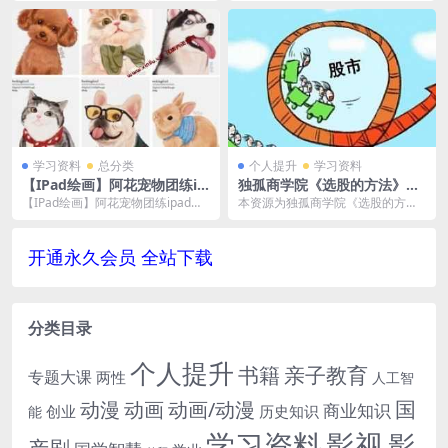
载，已做压...
下文 鬼谷子讲座-...
学习资料
总分类
个人提升
学习资料
【IPad绘画】阿花宠物团练ip
独孤商学院《选股的方法》课
ad插画-课程视频MP4-含笔刷
程百度云网盘下载资源(完整
【IPad绘画】阿花宠物团练ipad插
本资源为独孤商学院《选股的方
素材
版)[PDF/WORD/XLSX/压缩
画-课程视频MP4-含笔刷素材，在
法》课程百度云网盘下载资源，完
包/442.82MB]
线观看，...
整版，格式为PDF/W...
开通永久会员 全站下载
分类目录
个人提升
书籍
亲子教育
专题大课
两性
人工智
国
动画
动漫
动画/动漫
商业知识
历史知识
创业
能
学习资料
影视
影
产剧