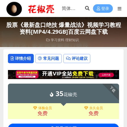
登录
股票《最新盘口绝技 爆量战法》视频学习教程
资料[MP4/4.29GB]百度云网盘下载
学习资料
理财知识
详情介绍
常见问题
评论建议
下载
35
花椒壳
体验会员
永久会员
免费
免费