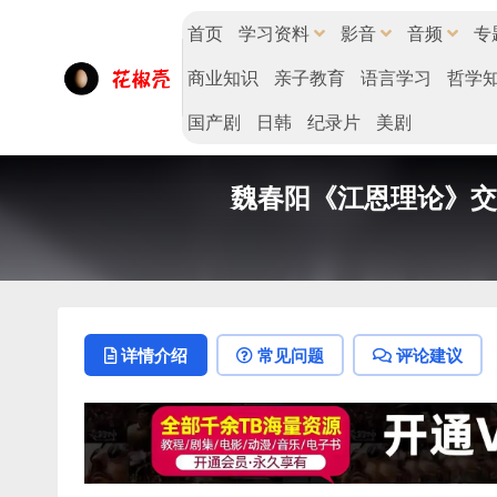
首页
学习资料
影音
音频
专
商业知识
亲子教育
语言学习
哲学
国产剧
日韩
纪录片
美剧
魏春阳《江恩理论》交易
详情介绍
常见问题
评论建议