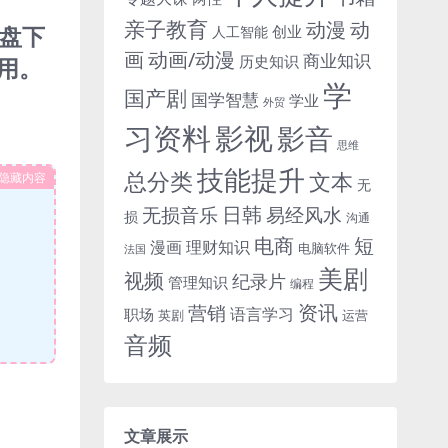
亲子教育
动
动漫
网盘下
创业
人工智能
画
动画/动漫
商业知识
历史知识
使用。
学
国产剧
国学智慧
学业
外贸
习资料
影视
影音
思维
技能提升
总分类
文本
隐藏内容
无
日韩
无损音乐
易经风水
损
沟通
电商
短
漫画
理财知识
电脑软件
法国
美剧
视频
纪录片
管理知识
编程
资讯
营销
语言学习
职场
英剧
运营
音频
文章展示