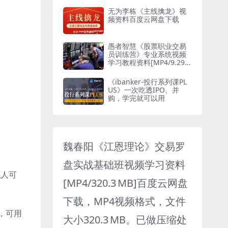
无为李栋《主线擒龙》视
频资料百度云网盘下载
愚者智慧《股票职业交易
员训练营》专业系统视频
学习教程资料[MP4/9.29G
B]百度云网盘下载
《ibanker-投行系列课PL
US》一次吃透IPO、并
购，学完就可以用
魏春阳《江恩理论》交易罗
盘实战基础班视频学习资料
无人可
[MP4/320.3 MB]百度云网盘
下载，MP4视频格式，文件
律，可用
大小320.3 MB。已做压缩处