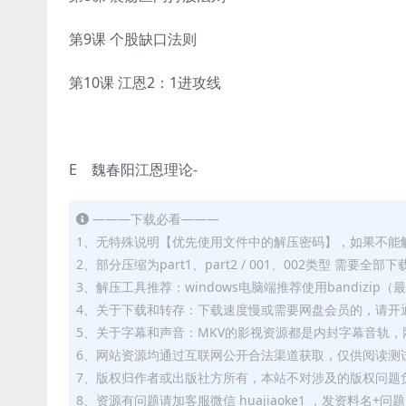
第9课 个股缺口法则
第10课 江恩2：1进攻线
E 魏春阳江恩理论-
———下载必看———
1、无特殊说明【优先使用文件中的解压密码】，如果不能
2、部分压缩为part1、part2 / 001、002类型 需
3、解压工具推荐：windows电脑端推荐使用bandizi
4、关于下载和转存：下载速度慢或需要网盘会员的，请开通
5、关于字幕和声音：MKV的影视资源都是内封字幕音轨，网
6、网站资源均通过互联网公开合法渠道获取，仅供阅读测
7、版权归作者或出版社方所有，本站不对涉及的版权问题
8、资源有问题请加客服微信 huajiaoke1 ，发资料名+