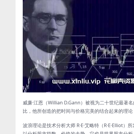
威廉·江恩（Willian D.Gann）被视为二十世
比，他所创造的把时间与价格完美的结合起来的理论
波浪理论是技术分析大师 R·E·艾略特（R·E·Ell
以分析股市指数、价格的走势，它也是世界股市分析