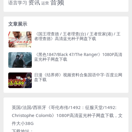
音频
资讯
语言学习
运营
文章展示
《国王理查德 / 王者理查(台) / 王者世家(港) / 王
者理查德》高清蓝光种子网盘下载
《黑色1847/Black 47/The Ranger》1080P高清
蓝光种子网盘下载
日漫《结界师》视频资料合集国语中字-百度云网
盘下载
英国/法国/西班牙《哥伦布传/1492：征服天堂/1492:
Christophe Colomb》1080P高清蓝光种子网盘下载，文
件大小38G
下载地址：