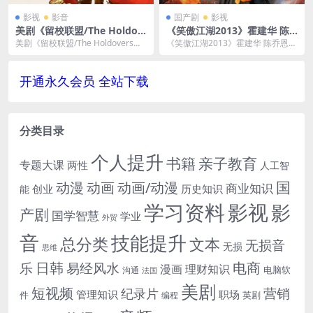
影视
影音
国产剧
影视
美剧《留校联盟/The Holdov
《笑傲江湖2013》霍建华 陈
ers》4K超高清电影视频英语
乔恩全42集夸克云网盘下载
美剧《留校联盟/The Holdovers》4
《笑傲江湖2013》霍建华 陈乔恩全
中字[MP4/26.65GB]百度云网
K超高清电影视频英语中字[MP4/...
42集夸克云网盘下载，在线看也下
盘下载
载使用，文件...
开通永久会员 全站下载
分类目录
个人提升
书籍
亲子教育
专题大课
两性
人工智
国
动画
动漫
动画/动漫
商业知识
历史知识
创业
能
学习资料
影视
影
产剧
国学智慧
学业
外贸
音
技能提升
总分类
文本
无损音
无损
思维
电商
日韩
乐
易经风水
漫画
理财知识
电脑软
沟通
法国
美剧
短视频
营销
纪录片
管理知识
职场
件
英剧
编程