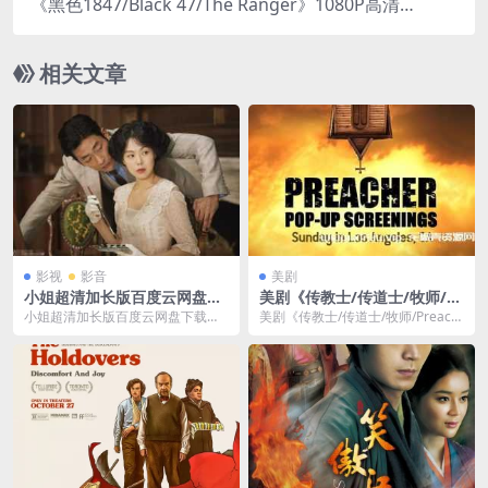
《黑色1847/Black 47/The Ranger》1080P高清蓝
光种子网盘下载
相关文章
影视
影音
美剧
小姐超清加长版百度云网盘下
美剧《传教士/传道士/牧师/Pr
载韩国电影资源（韩语中字无
eacher》全四季高清中字[MP
小姐超清加长版百度云网盘下载韩
美剧《传教士/传道士/牧师/Preach
水印）[MP4/压缩包/4.75GB]
4/90G]百度云网盘下载
国电影资源，格式为MP4，韩语中
er》全四季43集高清英语中字合集
字无水印，资源大小...
[MP...