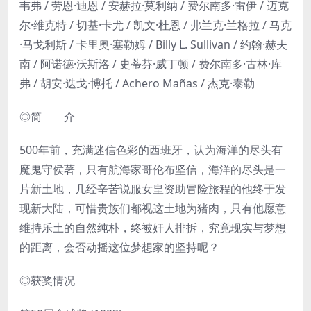
韦弗 / 劳恩·迪恩 / 安赫拉·莫利纳 / 费尔南多·雷伊 / 迈克
尔·维克特 / 切基·卡尤 / 凯文·杜恩 / 弗兰克·兰格拉 / 马克
·马戈利斯 / 卡里奥·塞勒姆 / Billy L. Sullivan / 约翰·赫夫
南 / 阿诺德·沃斯洛 / 史蒂芬·威丁顿 / 费尔南多·古林·库
弗 / 胡安·迭戈·博托 / Achero Mañas / 杰克·泰勒
◎简 介
500年前，充满迷信色彩的西班牙，认为海洋的尽头有
魔鬼守侯著，只有航海家哥伦布坚信，海洋的尽头是一
片新土地，几经辛苦说服女皇资助冒险旅程的他终于发
现新大陆，可惜贵族们都视这土地为猪肉，只有他愿意
维持乐土的自然纯朴，终被奸人排拆，究竟现实与梦想
的距离，会否动摇这位梦想家的坚持呢？
◎获奖情况