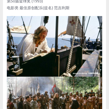
第50届金球奖 (1993)
电影类 最佳原创配乐(提名) 范吉利斯