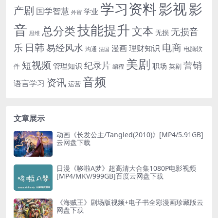
学习资料
影视
影
产剧
国学智慧
学业
外贸
音
技能提升
总分类
文本
无损音
无损
思维
电商
日韩
乐
易经风水
漫画
理财知识
电脑软
沟通
法国
美剧
短视频
营销
纪录片
管理知识
职场
件
英剧
编程
音频
资讯
语言学习
运营
文章展示
动画《长发公主/Tangled(2010)》[MP4/5.91GB]
云网盘下载
日漫《哆啦A梦》超高清大合集1080P电影视频
[MP4/MKV/999GB]百度云网盘下载
《海贼王》剧场版视频+电子书全彩漫画珍藏版云
网盘下载