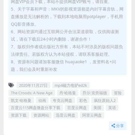
网盘VIP会员下载，本站不提供网盘VIP账号，请自重。
5、关于字幕和声音：MKV的影视资源都是内封字幕音轨，网
盘播放是无法解析的，下载到本地电脑用potplayer，手机用
QQ影音播放。
6、网站资源均通过互联网公开合法渠道获取，仅供阅读测
试，请在下载后24小时内删除，谢谢合作！
7、版权归作者或出版社方所有，本站不对涉及的版权问题负
法律责任。若版权方认为本站侵权，请联系客服处理。
8、资源有问题请加客服微信 huajiaoke1 ，发资料名+问
题，我们会及时重新补发
2020年11月27日
mp4磁力电驴ed2k
The Croods: A New Age
丹·哈格曼
乔尔·克劳福德
冒险
凯文·哈格曼
动画
夸克云网盘
彩色
疯狂原始人2
百度云115网盘微盘分享下载
百度云网盘
美国
英语
资源下载
资源网站
迅雷云网盘
阿里云网盘
分享