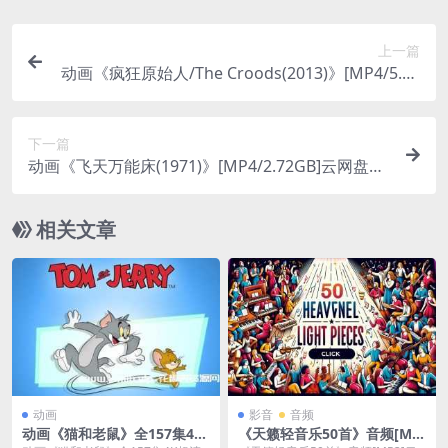
上一篇
动画《疯狂原始人/The Croods(2013)》[MP4/5.71
GB]云网盘下载
下一篇
动画《飞天万能床(1971)》[MP4/2.72GB]云网盘下
载
相关文章
动画
影音
音频
动画《猫和老鼠》全157集4K
《天籁轻音乐50首》音频[MP