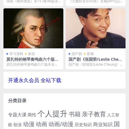
超清视频合集[MP4/59.18GB]
3]云网盘下载
动画《猫和老鼠》全157集4K超清
《天籁轻音乐50首》音频[MP3]云
百度云网盘下载
视频合集[MP4/59.18GB]百度云网
网盘下载，已做压缩处理，云网盘
盘下...
下载后解压使用...
学习资料
影音
国产剧
影视
莫扎特的钢琴奏鸣曲六个版本
国产剧《张国荣/Leslie Cheu
全集[APE/6.65GB]百度云网盘
ng》全部所有1080P超高清电
莫扎特的钢琴奏鸣曲六个版本全集
国产剧《张国荣/Leslie Cheung》
下载
影视频大合集[MP4/MKV/17
[APE/6.65GB]百度云网盘下载 莫扎
全部所有1080P超高清电影视频大
8.81GB]云网盘下载
特的钢...
合...
开通永久会员 全站下载
分类目录
个人提升
书籍
亲子教育
专题大课
两性
人工智
国
动画
动漫
动画/动漫
商业知识
历史知识
创业
能