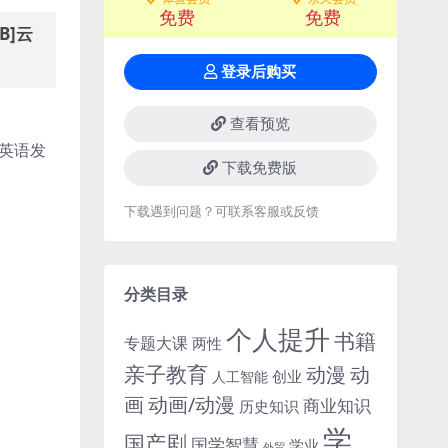
免费
免费
B]云
登录后购买
查看预览
下载免费版
下载遇到问题？可联系客服或反馈
分类目录
个人提升
书籍
专题大课
两性
亲子教育
动
动漫
创业
人工智能
画
动画/动漫
商业知识
历史知识
学
国产剧
国学智慧
学业
外贸