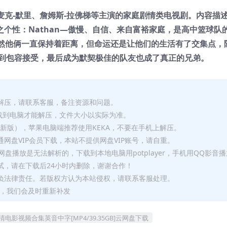
德-麦克-默里、詹姆斯-拉佛梯等主演的家庭剧情类电视剧。内容描
不同之个性：Nathan—傲慢、自信、来自富裕家庭，是高中篮球队
虽然他俩一直保持着距离，但命运还是让他们的生活有了交集点，
到包容接受，最后成为默契极佳的队友也成了真正的兄弟。
解压，请联系客服，备注资源和问题。
要全部下载到电脑才能解压，文件大小以实际为准。
p（最新版），苹果电脑端推荐使用KEKA，不要在手机上解压。
网盘VIP会员下载，本站不提供网盘VIP账号，请自重。
盘播放是无法解析的，下载到本地电脑用potplayer，手机用QQ影音
试，请在下载后24小时内删除，谢谢合作！
负法律责任。若版权方认为本站侵权，请联系客服处理。
问题，我们会及时重新补发
9季高清电影视频合集英音中字[MP4/39.35GB]云网盘下载