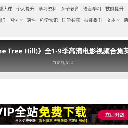
题大课
个人提升
学习资料
亲子教育
语言学习
技能提升
知识
国学
两性
哲学知识
国学智慧
技能提升
文本
 Tree Hill)》全1-9季高清电影视频合集英
影视
影音