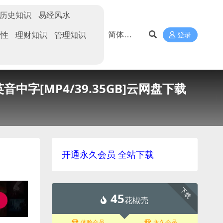
历史知识
易经风水
两性
理财知识
管理知识
登录
音中字[MP4/39.35GB]云网盘下载
开通永久会员 全站下载
下载
45
花椒壳
体验会员
永久会员