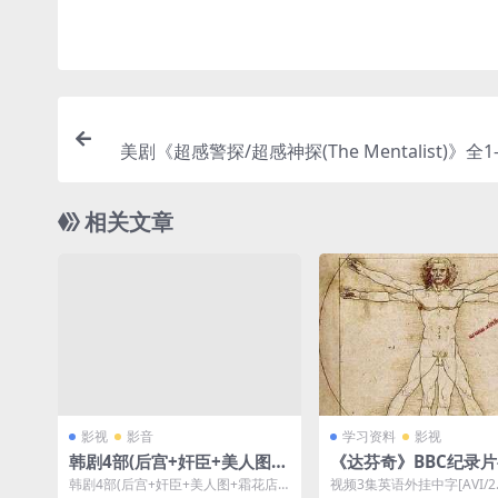
美剧《超感警探/超感神探(The Mentalist)》全1
清电影视频合集英音中字[MP4/39.72GB]云
相关文章
影视
影音
学习资料
影视
韩剧4部(后宫+奸臣+美人图
《达芬奇》BBC纪录片
+霜花店)合集[MKV/MP4/9.8
集英语外挂中字[AVI/2.
韩剧4部(后宫+奸臣+美人图+霜花店)
视频3集英语外挂中字[AVI/2.