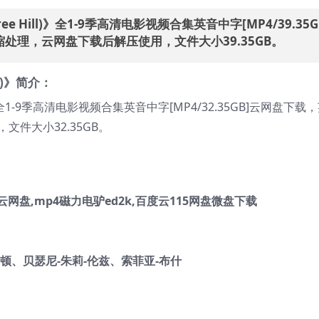
e Hill)》全1-9季高清电影视频合集英音中字[MP4/39.35G
处理，云网盘下载后解压使用，文件大小39.35GB。
l)》简介：
网盘,mp4磁力电驴ed2k,百度云115网盘微盘下载
伯顿
、
贝瑟尼-朱莉-伦兹
、
索菲亚-布什