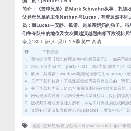
编 剧：
Jennifer Cecil
简介：《篮球兄弟》是Mark Schwahn执导，扎
父异母兄弟的主角Nathan与Lucas，有着迥然
员；而Lucas—安静、孤僻、是单亲妈妈的独子。
们争夺队中的地位及女友而越演越烈由相互敌视排斥
夸克180 L-篮QIU兄DI 1-9季 英中 高清
———下载必看———
1、无特殊说明【优先使用文件中的解压密码】，如果不能
2、部分压缩为part1、part2 / 001、002类型 需
3、解压工具推荐：windows电脑端推荐使用bandizi
4、关于下载和转存：下载速度慢或需要网盘会员的，请开通
5、关于字幕和声音：MKV的影视资源都是内封字幕音轨，网
6、网站资源均通过互联网公开合法渠道获取，仅供阅读测
7、版权归作者或出版社方所有，本站不对涉及的版权问题
8、资源有问题请加客服微信 huajiaoke1 ，发资料名+
美剧《篮球兄弟/青山镇/ 独木岭(One Tree Hill)》全1-