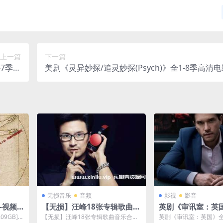
上一篇
下一篇
-7季高
美剧《灵异妙探/追灵妙探(Psych)》全1-8季高清
网盘下载
频合集英音中字[MP4/29.75GB]云网盘下载
无损音乐
音频
影视
影音
-视频3
【无损】汪峰18张专辑歌曲音
英剧《审讯室：英
09GB]
乐合集[FLAC/WAV/MP3]-百
合集4K超高清[MP4
09GB]百
【无损】汪峰18张专辑歌曲音乐合集
英剧《审讯室：英国》全