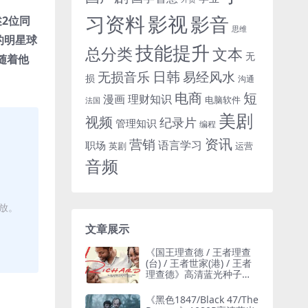
习资料
影视
影音
述2位同
思维
的明星球
技能提升
总分类
文本
无
随着他
日韩
无损音乐
易经风水
损
沟通
电商
短
漫画
理财知识
电脑软件
法国
美剧
视频
纪录片
管理知识
编程
资讯
营销
语言学习
职场
英剧
运营
音频
播放。
文章展示
《国王理查德 / 王者理查
(台) / 王者世家(港) / 王者
理查德》高清蓝光种子网
盘下载
《黑色1847/Black 47/The