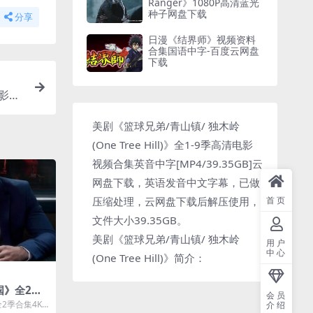
Ranger》1080P高清蓝光
种子网盘下载
分享
日漫《结界师》视频资料
合集国语中字-百度云网盘
下载
电影视
美剧《篮球兄弟/青山镇/ 独木岭
(One Tree Hill)》全1-9季高清电影
视频合集英音中字[MP4/39.35GB]云
网盘下载，英语发音中文字幕，已做
压缩处理，云网盘下载后解压使用，
首页
文件大小39.35GB。
美剧《篮球兄弟/青山镇/ 独木岭
用户
中心
(One Tree Hill)》简介：
国》全2季
会员
/31GB]云
2季合集4K
介绍