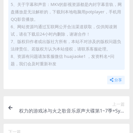
5、关于字幕和声音：MKV的影视资源都是内封字幕音轨，网
盘播放是无法解析的，下载到本地电脑用potplayer，手机用
QQ影音播放。
6、网站资源均通过互联网公开合法渠道获取，仅供阅读测
试，请在下载后24小时内删除，谢谢合作！
7、版权归作者或出版社方所有，本站不对涉及的版权问题负
法律责任。若版权方认为本站侵权，请联系客服处理。
8、资源有问题请加客服微信 huajiaoke1 ，发资料名+问
题，我们会及时重新补发
分享
上一篇
权力的游戏冰与火之歌音乐原声大碟第1~7季+Sym
phony+8季 原声大碟（2011-2019年）百度云网盘
下载[FLAC/分轨/压缩包/3.18G]【无损音乐】
下一篇