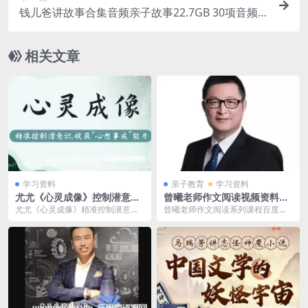
钱儿爸讲故事合集音频亲子故事22.7GB 30项音频
课程 百度网盘下载
相关文章
学习资料
亲子教育
学习资料
尤尤《心灵成像》控制潜意识
曾曦老师作文阅读视频资料百
视频学习资料[MP4/9.64 GB]
度网盘下载MP4/14GB
尤尤《心灵成像》精准控制潜意
曾曦老师作文阅读系列课程百度云
百度云网盘下载
识，收获“心想事成“能力，MP4视
网盘下载资源，收录5项课程，格式
频格式，文件大小9...
为MP4，资源大小...