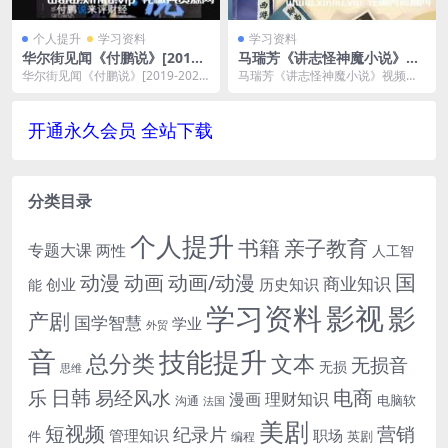
个人提升
学习资料
学习资料
华尔街见闻《付鹏说》[2019-
马瑞芳《讲志怪神魔小说》视
2021]视频MP4百度云网盘下
频资料-百度云网盘下载
华尔街见闻《付鹏说》[2019-2021]
马瑞芳《讲志怪神魔小说》视频资
载[8.28GB]含课件
视频MP4百度云网盘下载[8.28GB...
料-百度云网盘下载。MP4视频格
式，文件大小3.7...
开通永久会员 全站下载
分类目录
个人提升
书籍
亲子教育
专题大课
两性
人工智
国
动画
动漫
动画/动漫
商业知识
历史知识
创业
能
学习资料
影视
影
产剧
国学智慧
学业
外贸
音
技能提升
总分类
文本
无损音
无损
思维
电商
日韩
乐
易经风水
漫画
理财知识
电脑软
沟通
法国
美剧
短视频
营销
纪录片
管理知识
职场
件
英剧
编程