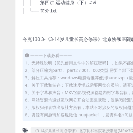
│ ├── 第四讲 运动健身（下）.avi
│ └── 简介.txt
夸克130 3-《3-14岁儿童长高必修课》北京协和医院
———下载必看———
1、无特殊说明【优先使用文件中的解压密码】，如果不能
2、部分压缩为part1、part2 / 001、002类型 需
3、解压工具推荐：windows电脑端推荐使用bandizi
4、关于下载和转存：下载速度慢或需要网盘会员的，请开通
5、关于字幕和声音：MKV的影视资源都是内封字幕音轨，网
6、网站资源均通过互联网公开合法渠道获取，仅供阅读测
7、版权归作者或出版社方所有，本站不对涉及的版权问题
8、资源有问题请加客服微信 huajiaoke1 ，发资料名+
《3-14岁儿童长高必修课》北京协和医院教授潘慧[MP4/7