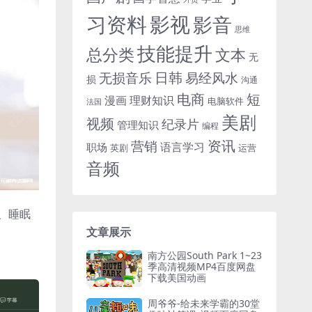
习资料
影视
影音
思维
技能提升
总分类
文本
无
日韩
无损音乐
易经风水
损
沟通
电商
短
漫画
理财知识
电脑软件
法国
美剧
视频
纪录片
管理知识
编程
资讯
营销
语言学习
职场
英剧
运营
音频
、睡眠
文章展示
南方公园South Park 1~23
季高清视频MP4百度网盘
下载美国动画
周爷爷-给未来学霸的30堂