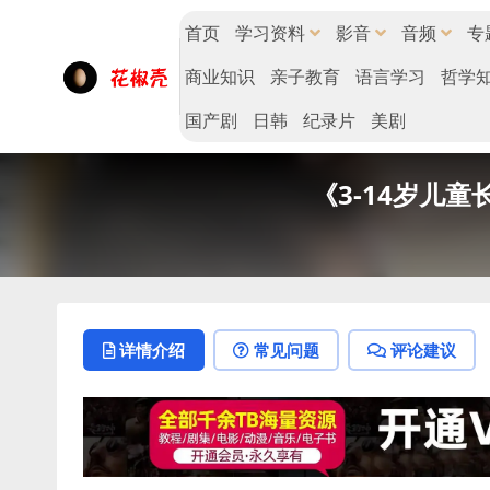
首页
学习资料
影音
音频
专
商业知识
亲子教育
语言学习
哲学
国产剧
日韩
纪录片
美剧
《3-14岁儿童
详情介绍
常见问题
评论建议