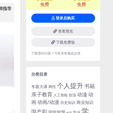
免费
免费
名师指导
登录后购买
查看预览
下载免费版
下载遇到问题？可联系客服或反馈
分类目录
个人提升
书籍
专题大课
两性
亲子教育
动
动漫
创业
人工智能
画
动画/动漫
商业知识
历史知识
学
国产剧
国学智慧
学业
外贸