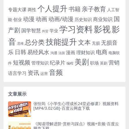
个人提升
书籍
亲子教育
专题大课
两性
人工智
国
动画
动漫
动画/动漫
商业知识
历史知识
创业
能
学习资料
影视
影
产剧
国学智慧
学业
外贸
音
技能提升
总分类
文本
无损音
无损
思维
电商
日韩
乐
易经风水
漫画
理财知识
电脑软
沟通
法国
美剧
短视频
营销
纪录片
管理知识
职场
件
英剧
编程
音频
资讯
语言学习
运营
文章展示
张怡筠《小学生心理成长24堂必修课》视频资料
[MP4/3.02 GB]-百度云网盘下载
《阅读理解进阶·赏析与踩点》视频+音频-百度云
网盘下载