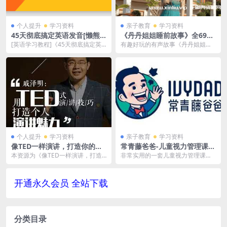
个人提升
学习资料
亲子教育
学习资料
45天彻底搞定英语发音[懒熊
《丹丹姐姐睡前故事》全692
英语音标全套课程][MP4/3.60
集MP3音频合集-百度云网盘
[英语学习教程]《45天彻底搞定英
有趣好玩的有声故事《丹丹姐姐睡
GB]百度云网盘下载
下载
语发音》][懒熊英语音标全套课程]
前故事》全692集音频合集，格式
[MP4/3...
为MP3，文件大小...
个人提升
学习资料
亲子教育
学习资料
像TED一样演讲，打造你的魅
常青藤爸爸-儿童视力管理课
力 百度云网盘资源分享下载
(儿童近视防控指南)[MP4/MP
本资源为《像TED一样演讲，打造
非常实用的一套儿童视力管理课，
[MP3/293.91MB]
3/206.21MB]
你的魅力》百度云网盘资源分享下
课程会给出近视产生的原因、如何
载[MP3/293...
科学预防、甚至还有怎...
开通永久会员 全站下载
分类目录