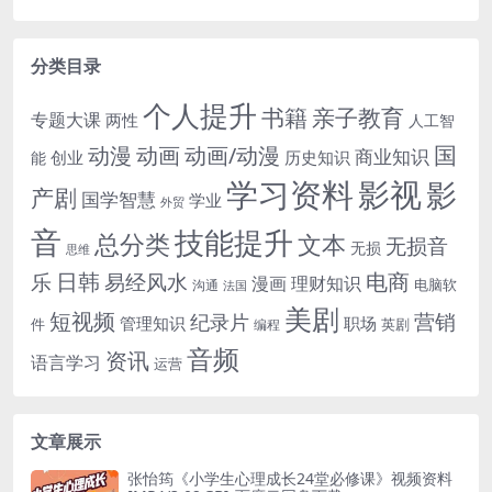
分类目录
个人提升
书籍
亲子教育
专题大课
两性
人工智
国
动画
动漫
动画/动漫
商业知识
历史知识
创业
能
学习资料
影视
影
产剧
国学智慧
学业
外贸
音
技能提升
总分类
文本
无损音
无损
思维
电商
日韩
乐
易经风水
漫画
理财知识
电脑软
沟通
法国
美剧
短视频
营销
纪录片
管理知识
职场
件
英剧
编程
音频
资讯
语言学习
运营
文章展示
张怡筠《小学生心理成长24堂必修课》视频资料