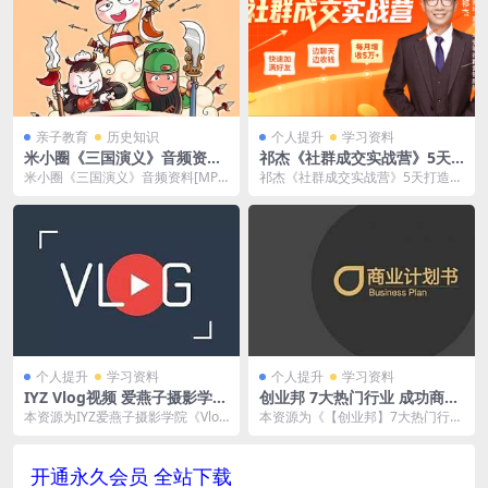
亲子教育
历史知识
个人提升
学习资料
米小圈《三国演义》音频资料
祁杰《社群成交实战营》5天
[MP3/1.7GB]百度云网盘下载
打造能卖货，会赚钱的社群
米小圈《三国演义》音频资料[MP
祁杰《社群成交实战营》5天打造能
（附资料包）
3/1.7GB]百度云网盘下载，已做压
卖货，会赚钱的社群（附资料
缩处理，百...
包），已做压缩处理，下...
个人提升
学习资料
个人提升
学习资料
IYZ Vlog视频 爱燕子摄影学院
创业邦 7大热门行业 成功商业
Vlog视频课程 百度云网盘下
计划书49例 课程合集百度云网
本资源为IYZ爱燕子摄影学院《Vlog
本资源为《【创业邦】7大热门行业
载[MP4/2.60GB]
盘下载(完整版)[PPT/581.69M
视频课程》百度云网盘下载[MP4/2.
—成功商业计划书49例》课程合集
B]
60...
百度云网盘下载(...
开通永久会员 全站下载