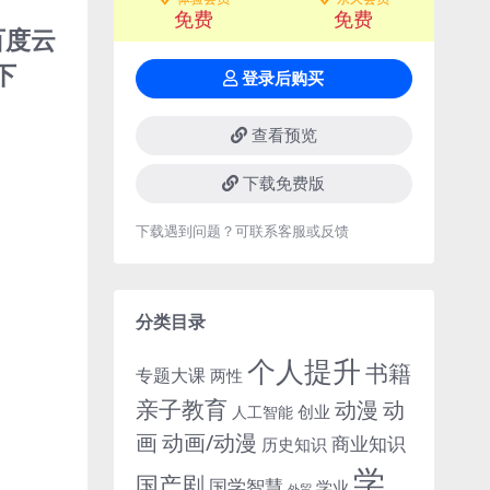
免费
免费
百度云
下
登录后购买
查看预览
下载免费版
下载遇到问题？可联系客服或反馈
分类目录
个人提升
书籍
专题大课
两性
亲子教育
动
动漫
创业
人工智能
画
动画/动漫
商业知识
历史知识
学
国产剧
国学智慧
学业
外贸