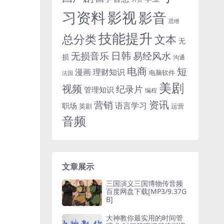
习资料
影视
影音
思维
技能提升
总分类
文本
无
日韩
无损音乐
易经风水
损
沟通
电商
短
漫画
理财知识
电脑软件
法国
美剧
视频
纪录片
管理知识
编程
资讯
营销
语言学习
职场
英剧
运营
音频
文章展示
三国演义三国博物传音频
百度网盘下载[MP3/9.37G
B]
大神教你最实用的时间管