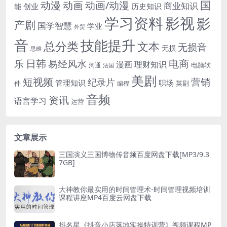
国
动画
动漫
动画/动漫
商业知识
历史知识
创业
能
学习资料
影视
影
产剧
国学智慧
学业
外贸
音
技能提升
总分类
文本
无损音
无损
思维
电商
日韩
乐
易经风水
漫画
理财知识
电脑软
沟通
法国
美剧
短视频
营销
纪录片
管理知识
职场
件
英剧
编程
音频
资讯
语言学习
运营
文章展示
三国演义三国博物传音频百度网盘下载[MP3/9.3
7GB]
大神教你最实用的时间管理术-时间管理视频培训
课程讲座MP4百度云网盘下载
抖名星《抖音小店落地实操特训营》视频课程MP