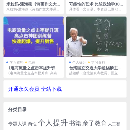
米粒妈-潘海燕《诗画作文大师
可能性的艺术 比较政治学30讲
课》视频-百度云网盘下载
音频MP3百度云网盘下载[61
米粒妈-潘海燕《诗画作文大师课》
具体看下文目录。本资源已做7Z压
6.01MB]
视频-百度云网盘下载，文件大小4.
缩包防和谐处理，下载到电脑之后
32G，已做压...
解压再观看。 政治...
学习资料
电商
个人提升
学习资料
《电商流量之点击率提升班
台湾国立交通大学趙錫麟主讲
+高点击神图训练营》百度云
《阿拉伯与伊斯兰教》课程视
《电商流量之点击率提升班+高点击
趙錫麟（台北清真寺教長、國立交
网盘下载
频[MP4/2.74GB]百度云网盘
神图训练营》已做压缩处理，百度
通大學通識中心兼任助理教授）讲
下载
网盘下载后解压使用...
述阿拉伯语伊斯兰教，...
开通永久会员 全站下载
分类目录
个人提升
书籍
亲子教育
专题大课
两性
人工智