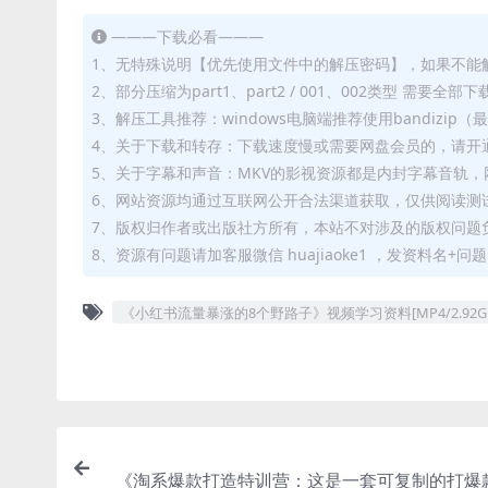
———下载必看———
1、无特殊说明【优先使用文件中的解压密码】，如果不能
2、部分压缩为part1、part2 / 001、002类型 需
3、解压工具推荐：windows电脑端推荐使用bandizi
4、关于下载和转存：下载速度慢或需要网盘会员的，请开通
5、关于字幕和声音：MKV的影视资源都是内封字幕音轨，网
6、网站资源均通过互联网公开合法渠道获取，仅供阅读测
7、版权归作者或出版社方所有，本站不对涉及的版权问题
8、资源有问题请加客服微信 huajiaoke1 ，发资料名+
《小红书流量暴涨的8个野路子》视频学习资料[MP4/2.92
《淘系爆款打造特训营：这是一套可复制的打爆