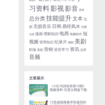
习资料
影视
影音
思维
技能提升
总分类
文本
无
日韩
无损音乐
易经风水
损
沟通
电商
短
漫画
理财知识
电脑软件
法国
美剧
视频
纪录片
管理知识
编程
资讯
营销
语言学习
职场
英剧
运营
音频
文章展示
《小红书训练营第10期》
视频资料-百度云网盘下载
12堂超级搜索术快速找到