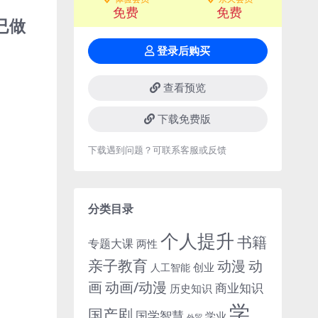
免费
免费
已做
登录后购买
查看预览
下载免费版
下载遇到问题？可联系客服或反馈
分类目录
个人提升
书籍
专题大课
两性
亲子教育
动
动漫
创业
人工智能
画
动画/动漫
商业知识
历史知识
学
国产剧
国学智慧
学业
外贸