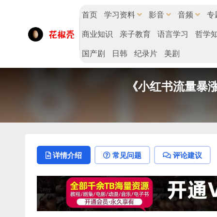
首页
学习资料
影音
音频
专
商业知识
亲子教育
语言学习
哲学
国产剧
日韩
纪录片
美剧
《小红书流量暴涨的
详情介绍
常见问题
评论建议