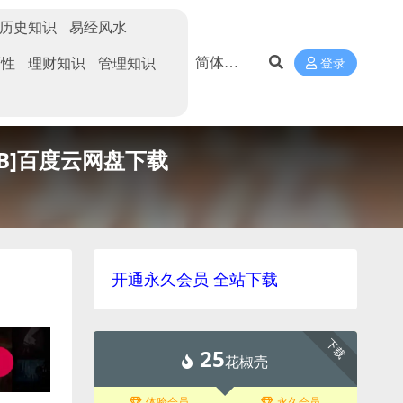
历史知识
易经风水
两性
理财知识
管理知识
登录
GB]百度云网盘下载
开通永久会员 全站下载
下载
25
花椒壳
体验会员
永久会员