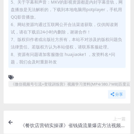
5、关于字幕和声音：MKV的影视资源都是内封字幕音轨，网
盘播放是无法解析的，下载到本地电脑用potplayer，手机用
QQ影音播放。
6、网站资源均通过互联网公开合法渠道获取，仅供阅读测
试，请在下载后24小时内删除，谢谢合作！
7、版权归作者或出版社方所有，本站不对涉及的版权问题负
法律责任。若版权方认为本站侵权，请联系客服处理。
8、资源有问题请加客服微信 huajiaoke1 ，发资料名+问
题，我们会及时重新补发
《微信视频号引流+变现训练营》视频学习资料[MP4/380.7 MB]百度云
分享
上一篇
《餐饮店营销实操课》省钱撬流量爆店方法视频学
习资料[MP4/2.31 GB]百度云网盘下载