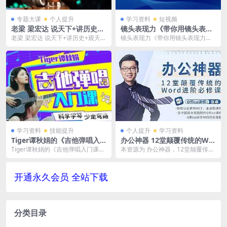
专题大课
个人提升
学习资料
短视频
老梁 梁宏达 说天下+讲历史
镜头表现力《带你用镜头表现
+观天下+故事汇等全集资源M
力一秒入戏》视频-百度云网盘
老梁 梁宏达 说天下+讲历史+观天下
镜头表现力《带你用镜头表现力一
P3/FLV/118.91GB百度网盘下
下载
+故事汇等全集资源MP3/FLV/118.
秒入戏》打通真正内容创作者表现
载
9...
力，文件大小1.26...
学习资料
技能提升
个人提升
学习资料
Tiger谭秋娟的《吉他弹唱入
办公神器 12堂颠覆传统的Wo
门课》MP4百度云网盘下载
rd进阶必修课 视频MP4百度
Tiger谭秋娟的《吉他弹唱入门课》
本资源为 办公神器，12堂颠覆传统
云网盘下载[MP4/PDF/1.97G
MP4百度云网盘下载，已做压缩处
的Word进阶必修课 视频MP4百度
B]
理，下载后解...
云网盘下载...
开通永久会员 全站下载
分类目录