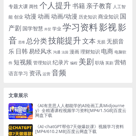
个人提升
书籍
亲子教育
专题大课
两性
人工智
国
动画
动漫
动画/动漫
商业知识
历史知识
创业
能
学习资料
影视
影
产剧
国学智慧
学业
外贸
音
技能提升
总分类
文本
无损音
无损
思维
电商
日韩
乐
易经风水
漫画
理财知识
电脑软
沟通
法国
美剧
短视频
营销
纪录片
管理知识
职场
件
英剧
编程
音频
资讯
语言学习
运营
文章展示
《AI有意思人人都能学的AI绘画工具Midjourne
y》全精通课程视频学习资料[MP4/1.5GB]百度云
网盘下载
《AI-chatGPT帮你7天做爆款课》视频学习资料
[MP4/610.2 MB]百度云网盘下载