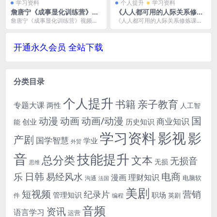
学习资料
个人提升
学习资料
詹唐宁《成事显化训练营》视
《人人都可用的人际关系修炼
频学习资料[MP4/4.14 GB]百
课》[MP4/5GB]云网盘下载
詹唐宁《成事显化训练营》视频学
《人人都可用的人际关系修炼课》
度云网盘下载
习资料[MP4/4.14 GB]百度云网盘下
[MP4/5GB]云网盘下载，已做压缩
载，M...
处理，云网盘...
开通永久会员 全站下载
分类目录
个人提升
书籍
亲子教育
专题大课
两性
人工智
国
动画
动漫
动画/动漫
商业知识
历史知识
创业
能
学习资料
影视
影
产剧
国学智慧
学业
外贸
音
技能提升
总分类
文本
无损音
无损
思维
电商
日韩
乐
易经风水
漫画
理财知识
电脑软
沟通
法国
美剧
短视频
营销
纪录片
管理知识
职场
件
英剧
编程
音频
资讯
语言学习
运营