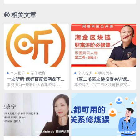
080P电影视频韩语中字[MP4/6.17GB]百度云网盘
下载
相关文章
个人提升
亲子教育
个人提升
学习资料
一块听听 课程百度云网盘下载
《宝二爷区块链投资实训课》
[MP3/14.33GB]
视频课程合集[MP4/310.91M
本资源为一块听听大合集资源，涵
本资源为《宝二爷区块链投资实训
B]百度云网盘下载
盖学习与成长、职业、英语、育
课》视频课程合集百度云网盘资源
儿、写作、情感与心理等...
分享下载，具体看下文...