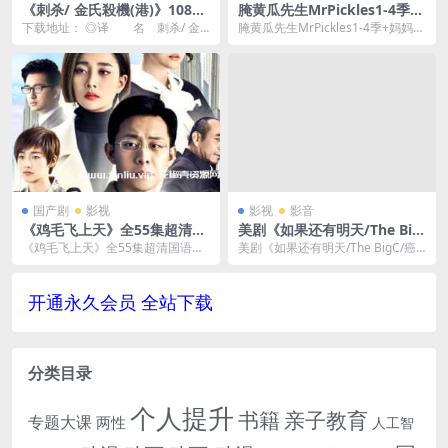
《刺杀/ 金氏殺機(港)》1080P
腌黄瓜先生MrPickles1-4季
种子网盘下载
+妈妈叫我警长 第1季英音中文
下载地址： ◎译 名 刺杀/ 金
腌黄瓜先生MrPickles1-4季+妈妈叫
字幕6G百度网盘下载
氏殺機(港) ◎片 名 Assassins
我警长 第1季英音中文字幕百度网
...
盘下...
国产剧
影视
影视
影音
《鸡毛飞上天》全55集超清国
美剧《如果还有明天/The Big
语中字合集[MP4/93.67GB]云
C/癌莫能助》全1-4季高清电
《鸡毛飞上天》全55集超清国语中
美剧《如果还有明天/The BigC/癌
网盘下载
影视频合集英音中字[MP4/14.
字合集[MP4/93.67GB]云网盘下
莫能助》全1-4季高清电影视频合集
78GB]云网盘下载
载，包含...
英音中...
开通永久会员 全站下载
分类目录
个人提升
书籍
亲子教育
专题大课
两性
人工智