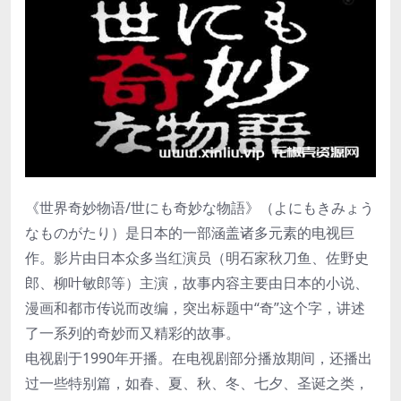
《世界奇妙物语/世にも奇妙な物語》（よにもきみょう
なものがたり）是日本的一部涵盖诸多元素的电视巨
作。影片由日本众多当红演员（明石家秋刀鱼、佐野史
郎、柳叶敏郎等）主演，故事内容主要由日本的小说、
漫画和都市传说而改编，突出标题中“奇”这个字，讲述
了一系列的奇妙而又精彩的故事。
电视剧于1990年开播。在电视剧部分播放期间，还播出
过一些特别篇，如春、夏、秋、冬、七夕、圣诞之类，