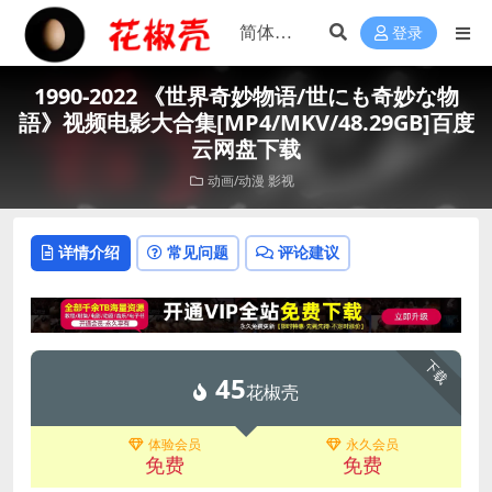
登录
1990-2022 《世界奇妙物语/世にも奇妙な物
語》视频电影大合集[MP4/MKV/48.29GB]百度
云网盘下载
动画/动漫
影视
详情介绍
常见问题
评论建议
下载
45
花椒壳
体验会员
永久会员
免费
免费