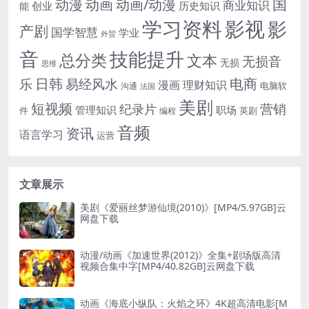
国
动画
动漫
动画/动漫
商业知识
历史知识
创业
能
学习资料
影视
影
产剧
国学智慧
学业
外贸
音
技能提升
总分类
文本
无损音
无损
思维
电商
日韩
乐
易经风水
漫画
理财知识
电脑软
沟通
法国
美剧
短视频
营销
纪录片
管理知识
职场
件
英剧
编程
音频
资讯
语言学习
运营
文章展示
美剧《爱丽丝梦游仙境(2010)》[MP4/5.97GB]云
网盘下载
动漫/动画《加速世界(2012)》全集+剧场版高清
视频合集中字[MP4/40.82GB]云网盘下载
动画《海底小纵队：火焰之环》4K超高清电影[M