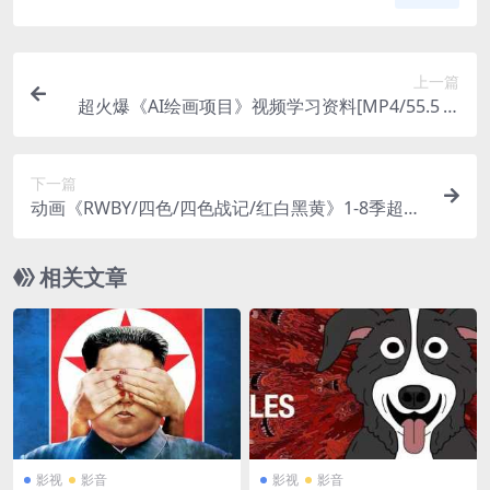
上一篇
超火爆《AI绘画项目》视频学习资料[MP4/55.5 M
B]百度云网盘下载
下一篇
动画《RWBY/四色/四色战记/红白黑黄》1-8季超高
清视频合集[MP4/MKV/48.28GB]百度云网盘下载
相关文章
影视
影音
影视
影音