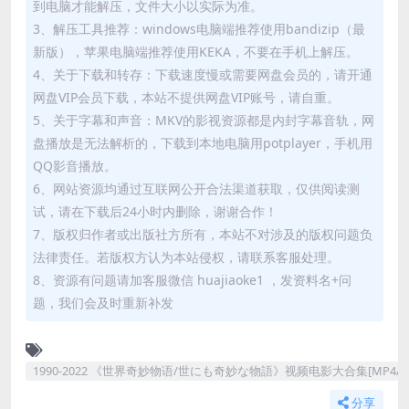
到电脑才能解压，文件大小以实际为准。
3、解压工具推荐：windows电脑端推荐使用bandizip（最
新版），苹果电脑端推荐使用KEKA，不要在手机上解压。
4、关于下载和转存：下载速度慢或需要网盘会员的，请开通
网盘VIP会员下载，本站不提供网盘VIP账号，请自重。
5、关于字幕和声音：MKV的影视资源都是内封字幕音轨，网
盘播放是无法解析的，下载到本地电脑用potplayer，手机用
QQ影音播放。
6、网站资源均通过互联网公开合法渠道获取，仅供阅读测
试，请在下载后24小时内删除，谢谢合作！
7、版权归作者或出版社方所有，本站不对涉及的版权问题负
法律责任。若版权方认为本站侵权，请联系客服处理。
8、资源有问题请加客服微信 huajiaoke1 ，发资料名+问
题，我们会及时重新补发
1990-2022 《世界奇妙物语/世にも奇妙な物語》视频电影大合集[MP4/MK
分享