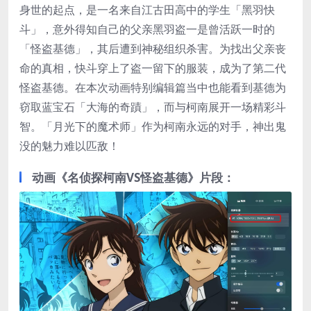
身世的起点，是一名来自江古田高中的学生「黑羽快
斗」，意外得知自己的父亲黑羽盗一是曾活跃一时的
「怪盗基德」，其后遭到神秘组织杀害。为找出父亲丧
命的真相，快斗穿上了盗一留下的服装，成为了第二代
怪盗基德。在本次动画特别编辑篇当中也能看到基德为
窃取蓝宝石「大海的奇蹟」，而与柯南展开一场精彩斗
智。「月光下的魔术师」作为柯南永远的对手，神出鬼
没的魅力难以匹敌！
动画《名侦探柯南VS怪盗基德》片段：