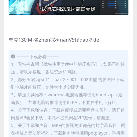
夸克130 M-名zhen探柯nanVS怪dao基de
———下载必看———
1、无特殊说明【优先使用文件中的解压密码】，如果不能解
压，请联系客服，备注资源和问题。
2、部分压缩为part1、part2 / 001、002类型 需要全部下载
到电脑才能解压，文件大小以实际为准。
3、解压工具推荐：windows电脑端推荐使用bandizip（最
新版），苹果电脑端推荐使用KEKA，不要在手机上解压。
4、关于下载和转存：下载速度慢或需要网盘会员的，请开通
网盘VIP会员下载，本站不提供网盘VIP账号，请自重。
5、关于字幕和声音：MKV的影视资源都是内封字幕音轨，网
盘播放是无法解析的，下载到本地电脑用potplayer，手机用