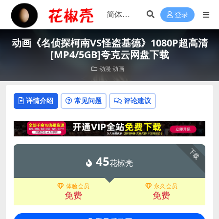
登录
动画《名侦探柯南VS怪盗基德》1080P超高清
[MP4/5GB]夸克云网盘下载
动漫
动画
详情介绍
常见问题
评论建议
下载
45
花椒壳
体验会员
永久会员
免费
免费