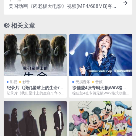
美国动画《痞老板大电影》视频[MP4/688MB]夸克
云网盘下载
相关文章
影视
影音
无损音乐
音频
纪录片《我们星球上的生命/Li
徐佳莹4张专辑无损WAV格式
fe on Our Planet》全集1080
歌曲合集音乐-百度云网盘下载
纪录片《我们星球上的生命/Life on
徐佳莹4张专辑无损WAV格式歌曲
P超高清视频合集[MP4/20.36
Our Planet》全集1080P超...
合集音乐，歌曲格式均为WAV无
GB]百度云网盘下载
损，百度云网盘可以...