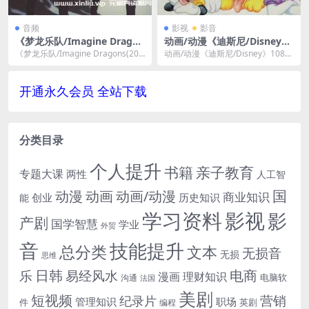
音频
影视
影音
《梦龙乐队/Imagine Dragon
动画/动漫《迪斯尼/Disney》
s专辑/单曲歌曲合集》FLAC/
1080P超高清26部电影视频原
《梦龙乐队/Imagine Dragons(200
动画/动漫《迪斯尼/Disney》1080
MP3百度网盘下载
版英音英文字幕合集[MP4/M
8-2021)59张专辑/单曲...
P超高清26部电影视频原版英音英
KV/159GB]百度云网盘下载
文字幕...
开通永久会员 全站下载
分类目录
个人提升
书籍
亲子教育
专题大课
两性
人工智
国
动画
动漫
动画/动漫
商业知识
历史知识
创业
能
学习资料
影视
影
产剧
国学智慧
学业
外贸
音
技能提升
总分类
文本
无损音
无损
思维
电商
日韩
乐
易经风水
漫画
理财知识
电脑软
沟通
法国
美剧
短视频
营销
纪录片
管理知识
职场
件
英剧
编程