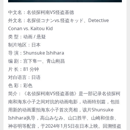
中文名：名侦探柯南VS怪盗基德
外文名：名探侦コナンvs.怪盗キッド、Detective
Conan vs. Kaitou Kid
类 型：动画 / 悬疑
制片地区：日本
导 演：Shunsuke Ishihara
编 剧：宫下隼一、青山刚昌
片 长：81 分钟
对白语言：日语
色 彩：彩色
简介：《名侦探柯南VS怪盗基德》是一部记录名侦探柯
南和海东小子之间对抗的动画电影，动画特别篇，包括
用新的动画重拍海东小子首次亮相，该片Shunsuke
Ishihara执导，高山みなみ、山口胜平、山崎和佳奈、
神谷明等配音，于2024年1月5日在日本上映。回溯怪盗