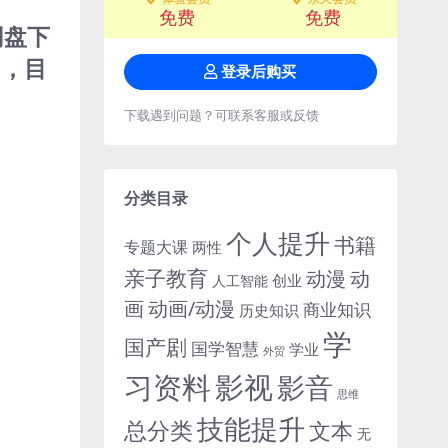
免费
免费
网盘下
用，目
登录后购买
下载遇到问题？可联系客服或反馈
分类目录
个人提升
书籍
专题大课
两性
亲子教育
动
动漫
创业
人工智能
画
动画/动漫
商业知识
历史知识
学
国产剧
国学智慧
学业
外贸
习资料
影视
影音
思维
技能提升
总分类
文本
无