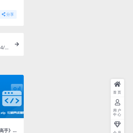
分享
/38
首页
用户
中心
pt高手》视
会员