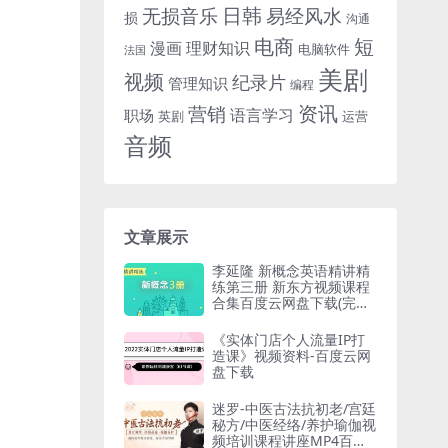
日韩
无损音乐
易经风水
损
沟通
电商
短
漫画
理财知识
电脑软件
法国
美剧
视频
纪录片
管理知识
编程
资讯
营销
语言学习
职场
英剧
运营
音频
文章展示
李延隆 新概念英语精讲精
练第三册 新东方视频课程
合集百度云网盘下载(完整
版/带课件)[MP4/PDF/30.4
7GB]
《实体门店个人流量IP打
造课》视频资料-百度云网
盘下载
迷罗-中医古法抗初老/宫廷
秘方/中医经络/养护瑜伽视
频培训课程讲座MP4百度