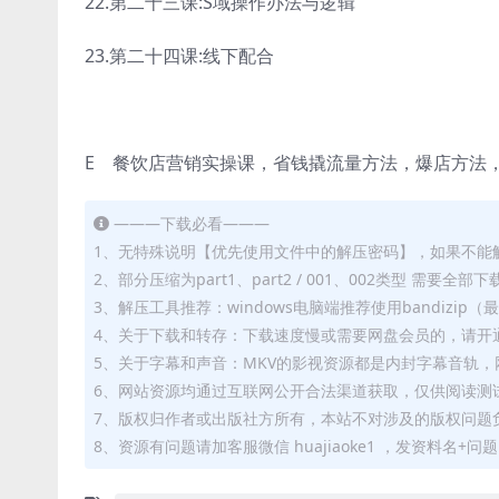
22.第二十三课:S域操作办法与逻辑
23.第二十四课:线下配合
E 餐饮店营销实操课，省钱撬流量方法，爆店方法
———下载必看———
1、无特殊说明【优先使用文件中的解压密码】，如果不能
2、部分压缩为part1、part2 / 001、002类型 需
3、解压工具推荐：windows电脑端推荐使用bandizi
4、关于下载和转存：下载速度慢或需要网盘会员的，请开通
5、关于字幕和声音：MKV的影视资源都是内封字幕音轨，网
6、网站资源均通过互联网公开合法渠道获取，仅供阅读测
7、版权归作者或出版社方所有，本站不对涉及的版权问题
8、资源有问题请加客服微信 huajiaoke1 ，发资料名+