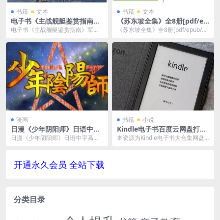
书籍
文本
书籍
文本
电子书《主战舰艇鉴赏指南》
《苏东坡全集》全8册[pdf/ep
第2版军事PDF电子版阿里云
ub/mobi/azw3/35MB] 电子
电子书《主战舰艇鉴赏指南》军事P
《苏东坡全集》全8册[pdf/epub/m
网盘下载
书百度云网盘下载
DF电子版阿里云网盘下载。 下载地
obi/azw3/35MB] 电子书百...
址： 电子书《...
漫画
书籍
小说
日漫《少年阴阳师》日语中字
Kindle电子书百度云网盘打包
高清视频-百度云网盘下载
分享 超大合集 [MOBI/EPUB/
日漫《少年阴阳师》日语中字高清
本资源为Kindle电子书大合集网盘
AZW3/15.23GB]
视频，文件大小3.65 GB，已做压缩
资源分享下载，分卷压缩包处理，
处理，百度网...
需要下载解压后...
开通永久会员 全站下载
分类目录