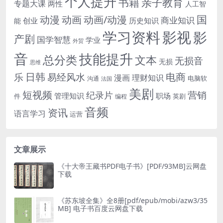
个人提升
书籍
亲子教育
专题大课
两性
人工智
国
动画
动漫
动画/动漫
商业知识
历史知识
创业
能
学习资料
影视
影
产剧
国学智慧
学业
外贸
音
技能提升
总分类
文本
无损音
无损
思维
电商
日韩
乐
易经风水
漫画
理财知识
电脑软
沟通
法国
美剧
短视频
营销
纪录片
管理知识
职场
件
英剧
编程
音频
资讯
语言学习
运营
文章展示
《十大帝王藏书PDF电子书》[PDF/93MB]云网盘
下载
《苏东坡全集》全8册[pdf/epub/mobi/azw3/35
MB] 电子书百度云网盘下载