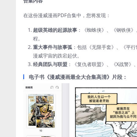
合集内容
在这份漫威漫画PDF合集中，您将发现：
超级英雄的起源故事
：《蜘蛛侠》、《钢铁侠》
程。
重大事件与故事弧
：包括《无限手套》、《平行
漫威宇宙的跌宕起伏。
经典团队与联盟
：《复仇者联盟》、《X战警》
电子书《漫威漫画最全大合集高清》片段：