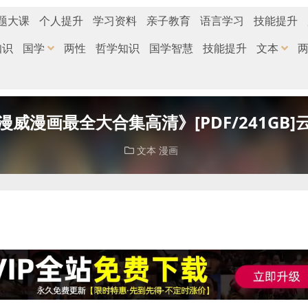
题大课
个人提升
学习资料
亲子教育
语言学习
技能提升
知识
国学
两性
哲学知识
国学智慧
技能提升
文本
漫威漫画最全大合集高清》[PDF/241GB]
文本
漫画