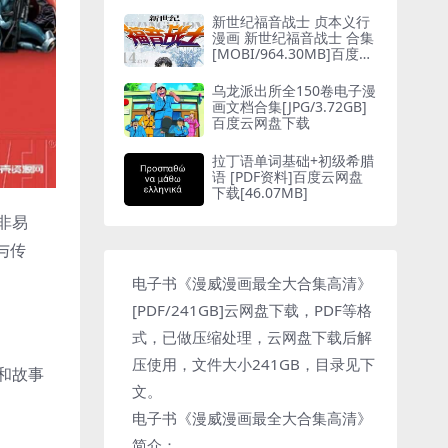
新世纪福音战士 贞本义行
漫画 新世纪福音战士 合集
[MOBI/964.30MB]百度云
网盘下载
乌龙派出所全150卷电子漫
画文档合集[JPG/3.72GB]
百度云网盘下载
拉丁语单词基础+初级希腊
语 [PDF资料]百度云网盘
下载[46.07MB]
非易
与传
电子书《漫威漫画最全大合集高清》
[PDF/241GB]云网盘下载，PDF等格
式，已做压缩处理，云网盘下载后解
压使用，文件大小241GB，目录见下
和故事
文。
电子书《漫威漫画最全大合集高清》
简介：