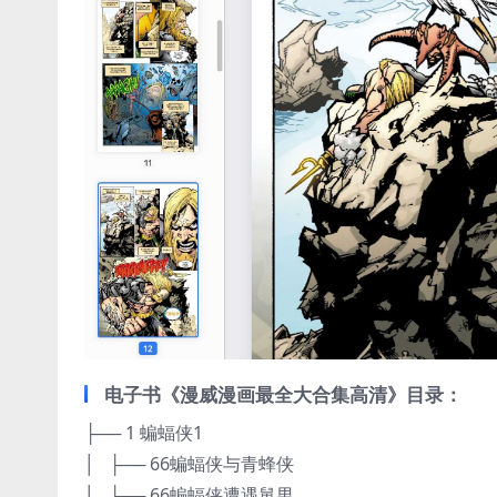
电子书《漫威漫画最全大合集高清》目录：
├── 1 蝙蝠侠1
│ ├── 66蝙蝠侠与青蜂侠
│ ├── 66蝙蝠侠遭遇舅男