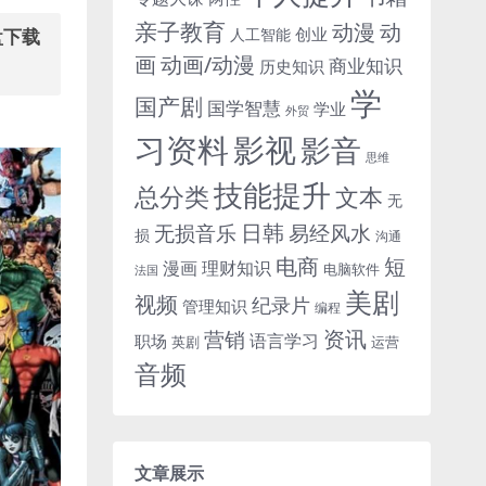
亲子教育
动
动漫
创业
人工智能
盘下载
画
动画/动漫
商业知识
历史知识
学
国产剧
国学智慧
学业
外贸
习资料
影视
影音
思维
技能提升
总分类
文本
无
日韩
无损音乐
易经风水
损
沟通
电商
短
漫画
理财知识
电脑软件
法国
美剧
视频
纪录片
管理知识
编程
资讯
营销
语言学习
职场
英剧
运营
音频
文章展示