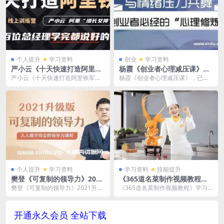
个人提升
学习资料
创业
学习资料
严小云《十天快速打造阿里铁
杨霞《创业者心理减压课》百
军》百位总经理学完都说好
度云网盘下载
严小云《十天快速打造阿里铁军》
杨霞《创业者心理减压课》，已做
百位总经理学完都说好，已做压缩
压缩处理，百度网盘下载后解压使
处理，下载后解压使用...
用，文件大小40MB...
个人提升
学习资料
学习资料
技能提升
樊登《可复制的领导力》2021
《365道名菜制作视频教程》
升级版MP4百度云网盘下载
学习资料[MP4/8GB]百度云网
樊登《可复制的领导力》2021升级
《365道名菜制作视频教程》学习
盘下载
版MP4百度云网盘下载，已做压缩
资料[MP4/8GB]百度云网盘下载，
处理，下载后解...
已做压缩处...
开通永久会员 全站下载