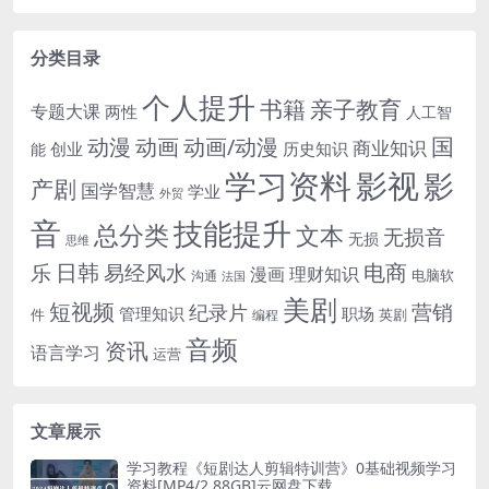
分类目录
个人提升
书籍
亲子教育
专题大课
两性
人工智
国
动画
动漫
动画/动漫
商业知识
历史知识
创业
能
学习资料
影视
影
产剧
国学智慧
学业
外贸
音
技能提升
总分类
文本
无损音
无损
思维
电商
日韩
乐
易经风水
漫画
理财知识
电脑软
沟通
法国
美剧
短视频
营销
纪录片
管理知识
职场
件
英剧
编程
音频
资讯
语言学习
运营
文章展示
学习教程《短剧达人剪辑特训营》0基础视频学习
资料[MP4/2.88GB]云网盘下载