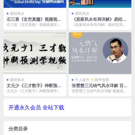
易经风水
易经风水
石三喜《玄空真髓》视频视频
《居家风水布局详解》易经实
学习资料[MP4/549.9 MB]百
用解析视频学习资料[MP4/1.8
石三喜《玄空真髓》视频视频学习
《居家风水布局详解》易经实用解
度云网盘下载
1 GB]百度云网盘下载
资料[MP4/549.9 MB]百度云网盘下
析视频学习资料[MP4/1.81 GB]百度
载，M...
云网盘...
易经风水
个人提升
国学智慧
文元少《三才数字》神断预测
张赟慧三元纳气风水详解 百度
学视频-百度云网盘下载
网盘资源下载(完整版)[MP4/
文元少《三才数字》神断预测学视
张赟慧三元纳气风水详解 视频课程
1.14G]
频，文件大小1.06 GB，视频格式，
合集百度云网盘资源分享下载(完整
已做压缩处理...
版)，具体看下文...
开通永久会员 全站下载
分类目录