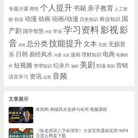
个人提升
书籍
亲子教育
专题大课
两性
人工智
国
动画
动漫
动画/动漫
商业知识
历史知识
创业
能
学习资料
影视
影
产剧
国学智慧
学业
外贸
音
技能提升
总分类
文本
无损音
无损
思维
电商
日韩
乐
易经风水
漫画
理财知识
电脑软
沟通
法国
美剧
短视频
营销
纪录片
管理知识
职场
件
英剧
编程
音频
资讯
语言学习
运营
文章展示
蒋闻鹤 商铺风水选择与布局 视频课程
《陈老师讲八字命理学》大道至简通俗实用-MP4
百度云网盘下载