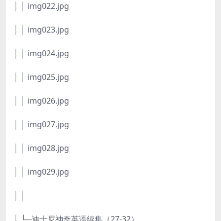
│ │ img022.jpg
│ │ img023.jpg
│ │ img024.jpg
│ │ img025.jpg
│ │ img026.jpg
│ │ img027.jpg
│ │ img028.jpg
│ │ img029.jpg
│ │
│ └─迪士尼神奇英语续集（27-32）