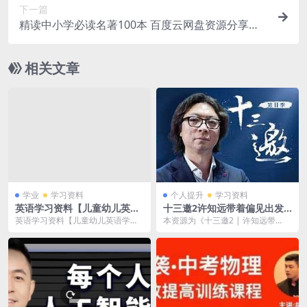
下一篇
精读中小学必读名著100本 百度云网盘资源分享下
载[MP3/1.98GB]
相关文章
学业
学习资料
个人提升
学习资料
英语学习资料【儿童幼儿英语
十三邀2许知远带着偏见出发
学习大全】视频合集[MP4/12
百度云网盘资源分享下载[M4
英语学习资料【儿童幼儿英语学习
本资源为《十三邀2 | 许知远带
9.17GB]百度云网盘下载
A/475.82MB]
大全】视频合集[MP4/129.17GB]百
着’偏见’出发》百度云网盘资源分享
度云网...
下载，具体看下...