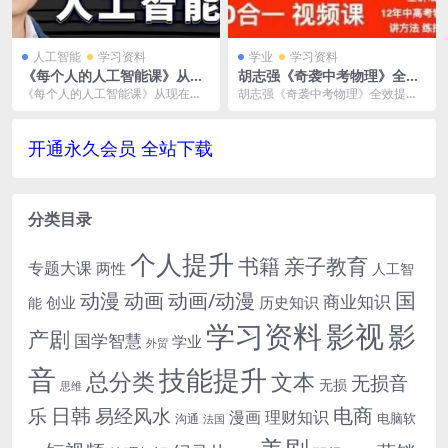
人工智能
学习资料
学业
学习资料
《每个人的人工智能课》从现
胡志强《奇袭中考物理》全效
在开始学习AI，AI人工智能2.
提高训练课程视频学习资料[M
《每个人的人工智能课》从现在开
胡志强《奇袭中考物理》全效提高
0视频学习资料[MP4/2.12GB]
P4/2.59 GB]百度云网盘下载
始学习AI，AI人工智能2.0视频学习
训练课程视频学习资料[MP4/2.59 G
百度云网盘下载
资料[MP4...
B]百度...
开通永久会员 全站下载
分类目录
个人提升
书籍
亲子教育
专题大课
两性
人工智
国
动画
动漫
动画/动漫
商业知识
历史知识
创业
能
学习资料
影视
影
产剧
国学智慧
学业
外贸
音
技能提升
总分类
文本
无损音
无损
思维
电商
日韩
乐
易经风水
漫画
理财知识
电脑软
沟通
法国