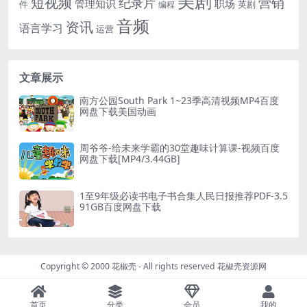
美剧
短视频
营销
纪录片
管理知识
职场
件
英剧
编程
音频
资讯
语言学习
运营
文章展示
南方公园South Park 1~23季高清视频MP4百度
网盘下载美国动画
周爷爷-给未来学霸的30堂趣味计算课-视频百度
网盘下载[MP4/3.44GB]
1至9年级必读书电子书合集人民日报推荐PDF-3.5
91GB百度网盘下载
Copyright © 2000 花椒壳 - All rights reserved
花椒壳资源网
首页
分类
会员
我的