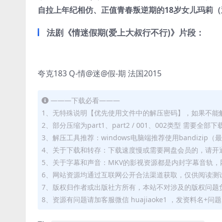
自拉上年纪相仿、正值青春叛逆期的18岁女儿玛莉（亚
法剧《情迷假期(爱上大叔行不行)》片段：
夸克183 Q-情@迷@假-期 法国2015
———下载必看———
1、无特殊说明【优先使用文件中的解压密码】，如果不能
2、部分压缩为part1、part2 / 001、002类型 需
3、解压工具推荐：windows电脑端推荐使用bandizi
4、关于下载和转存：下载速度慢或需要网盘会员的，请开通
5、关于字幕和声音：MKV的影视资源都是内封字幕音轨，网
6、网站资源均通过互联网公开合法渠道获取，仅供阅读测
7、版权归作者或出版社方所有，本站不对涉及的版权问题
8、资源有问题请加客服微信 huajiaoke1 ，发资料名+