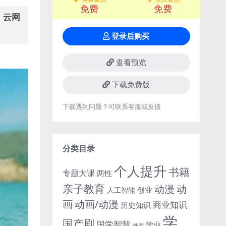
免费
免费
，云网
登录后购买
查看预览
下载免费版
下载遇到问题？可联系客服或反馈
分类目录
个人提升
书籍
专题大课
两性
亲子教育
动
动漫
创业
人工智能
画
动画/动漫
商业知识
历史知识
学
国产剧
国学智慧
学业
外贸