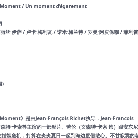
ment / Un moment d’égarement
切
丽丝·伊萨 / 卢卡·梅利瓦 / 诺米·梅兰特 / 罗曼·阿皮保穆 / 菲利普
国)
nt》是由Jean-François Richet执导，Jean-Francois
鲁塞 、 文森特·卡索等主演的一部影片。劳伦（文森特·卡索 饰）跟安东
面临婚姻危机，打算在炎炎夏日一起到海边度假散心。不甘寂寞的