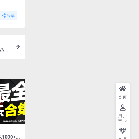
分享
VA视
首页
用户
中心
1000+》