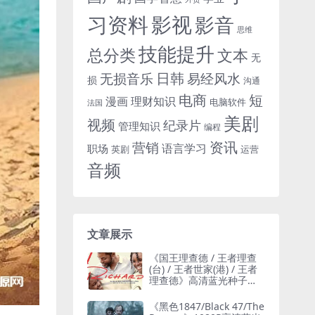
习资料
影视
影音
思维
技能提升
总分类
文本
无
日韩
无损音乐
易经风水
损
沟通
电商
短
漫画
理财知识
电脑软件
法国
美剧
视频
纪录片
管理知识
编程
资讯
营销
语言学习
职场
英剧
运营
音频
文章展示
《国王理查德 / 王者理查
(台) / 王者世家(港) / 王者
理查德》高清蓝光种子网
盘下载
《黑色1847/Black 47/The