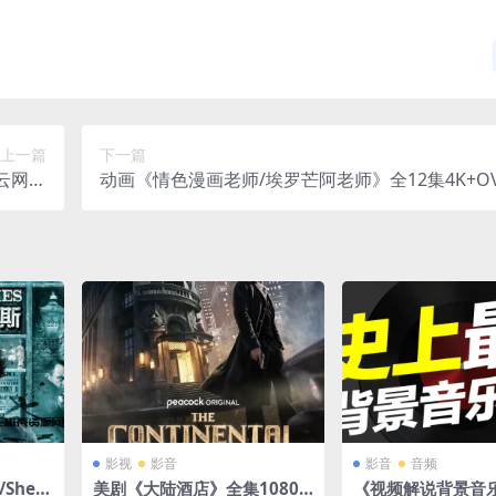
上一篇
下一篇
集云网盘
动画《情色漫画老师/埃罗芒阿老师》全12集4K+O
下载
频合集网盘下载
影视
影音
影音
音频
herl
美剧《大陆酒店》全集1080P
《视频解说背景音乐