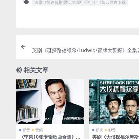
法剧《情迷假期(爱上大叔行不行)》电影云网盘下载
英剧《谜探路德维希/Ludwig/冒牌大警探》全
相关文章
影音
音频
影视
影音
《李泉10张专辑歌曲合集》[F
美剧《大侦探福尔摩斯/S