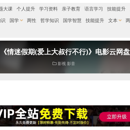
题大课
个人提升
学习资料
亲子教育
语言学习
技能提升
知识
国学
两性
哲学知识
国学智慧
技能提升
文本
《情迷假期(爱上大叔行不行)》电影云网
影视
影音