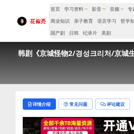
首页
学习资料
影音
音频
专
商业知识
亲子教育
语言学习
哲学
国产剧
日韩
纪录片
美剧
韩剧《京城怪物2/경성크리처/京城生物/K
详情介绍
常见问题
评论建议