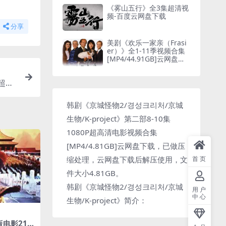
《雾山五行》全3集超清视
频-百度云网盘下载
分享
美剧《欢乐一家亲（Frasi
er）》全1-11季视频合集
[MP4/44.91GB]云网盘下
载
P超高
载
韩剧《京城怪物2/경성크리처/京城
生物/K-project》第二部8-10集
1080P超高清电影视频合集
[MP4/4.81GB]云网盘下载，已做压
缩处理，云网盘下载后解压使用，文
首页
件大小4.81GB。
韩剧《京城怪物2/경성크리처/京城
用户
中心
生物/K-project》简介：
电影219