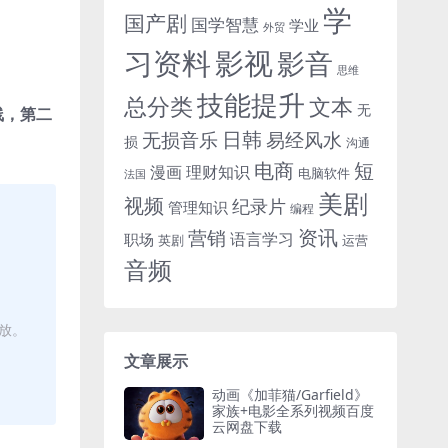
学
国产剧
国学智慧
学业
外贸
习资料
影视
影音
思维
技能提升
总分类
文本
无
线，第二
日韩
无损音乐
易经风水
损
沟通
电商
短
漫画
理财知识
电脑软件
法国
美剧
视频
纪录片
管理知识
编程
资讯
营销
语言学习
职场
英剧
运营
音频
播放。
文章展示
动画《加菲猫/Garfield》
家族+电影全系列视频百度
云网盘下载