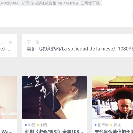
-10集1080P超高清电影视频合集[MP4/4.81GB]云网盘下载
上一篇
下一篇
me》全
美剧《绝境盟约/La sociedad de la nieve》1080
B]云网
清电影视频英音中字杜比[MP4/10.57GB]云网盘下
盘下载
影视
影音
国产剧
影视
 Wa
韩剧《密会/밀회》全集1080
末代皇帝溥仪加长版