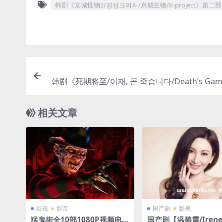
韩剧《京城怪物2/경성크리처/京城生物/K-project》第二部8
韩剧《死期将至/이재, 곧 죽습니다/Death’s Ga
集1080P超高清电影视频韩语中字[MP4/12.91G
相关文章
影视
影音
国产剧
影视
猛鬼街全10部1080P视频电影
国产剧【温碧霞/Irene