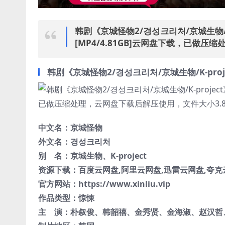
韩剧《京城怪物2/경성크리처/京城生物/K-
[MP4/4.81GB]云网盘下载，已做压
韩剧《京城怪物2/경성크리처/京城生物/K-proj
中文名：
京城怪物
外文名：
경성크리처
别 名：
京城生物
、
K-project
资源下载：百度云网盘,阿里云网盘,迅雷云网盘,夸克云
官方网站：https://www.xinliu.vip
作品类型：
惊悚
主 演：
朴叙俊
、
韩韶禧
、
金秀贤
、
金海淑
、
赵汉哲