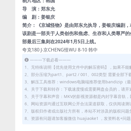
制片地区：
韩国
导 演：
郑东允
编 剧：
姜银庆
简介：《京城怪物》是由郑东允执导，姜银庆编剧，
该剧是一部关于人类创伤和焦虑、生存和人类尊严的作
部最后三集则在2024年1月5日上线。
夸克180 J-京CHENG怪WU 8-10 韩中
———下载必看———
1、无特殊说明【优先使用文件中的解压密码】，如果不能
2、部分压缩为part1、part2 / 001、002类型 需
3、解压工具推荐：windows电脑端推荐使用bandizi
4、关于下载和转存：下载速度慢或需要网盘会员的，请开通
5、关于字幕和声音：MKV的影视资源都是内封字幕音轨，网
6、网站资源均通过互联网公开合法渠道获取，仅供阅读测
7、版权归作者或出版社方所有，本站不对涉及的版权问题
8、资源有问题请加客服微信 huajiaoke1 ，发资料名+