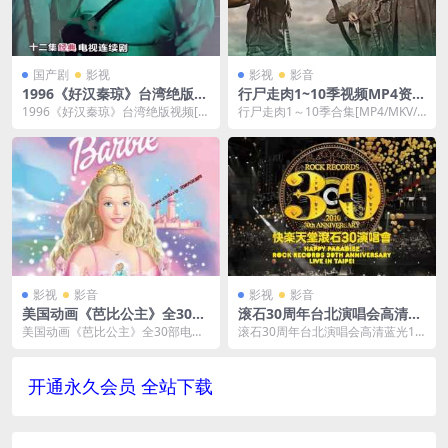
国产剧
影视
影视
影音
1996《好汉秦琼》台湾绝版视
行尸走肉1~10季视频MP4资料
频[MP4/7GB]云网盘下载
合集300G百度网盘下载
1996《好汉秦琼》台湾绝版视频[M
行尸走肉1～10季合集[MP4/MKV/3
P4/7GB]云网盘下载，已做压缩处
00GB]百度网盘下载，英语发音中
理，云网...
文字...
影视
影音
影视
影音
美国动画《芭比公主》全30部
滚石30周年台北演唱会高清蓝
电影视频1080P超高清国粤台
光1080p下载
美国动画《芭比公主》全30部电影
滚石30周年台北演唱会高清蓝光10
英语中文字幕[MP4/96G]云网
视频1080P超高清国粤台英语中文
80p下载，种子下载 滚石群星 / 快
盘下载
字幕[MP4/...
乐天堂 ...
开通永久会员 全站下载