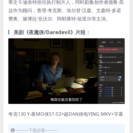
蒂文·S·迪奈特担任执行制片人，同时剧集创作者德鲁·高
达作为顾问，查理·考克斯、埃尔登·汉森、文森特·多诺
费奥、黛博拉·安沃尔、阿耶莱特·祖里尔等主演。
美剧《夜魔侠/Daredevil》片段：
夸克130 Y-夜MO侠S1-S3+超DAN侠电YING MKV+字幕
———下载必看———