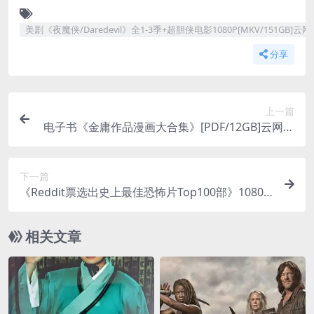
美剧《夜魔侠/Daredevil》全1-3季+超胆侠电影1080P[MKV/151GB]云
分享
上一篇
电子书《金庸作品漫画大合集》[PDF/12GB]云网盘
下载
下一篇
《Reddit票选出史上最佳恐怖片Top100部》1080P
[MKV/531GB]云网盘下载
相关文章