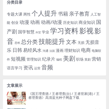
分类目录
个人提升
书籍
亲子教育
专题大课
两性
人工智
国
动画
动漫
动画/动漫
商业知识
历史知识
创业
能
学习资料
影视
影
产剧
国学智慧
学业
外贸
音
技能提升
总分类
文本
无损音
无损
思维
电商
日韩
乐
易经风水
漫画
理财知识
电脑软
沟通
法国
美剧
短视频
营销
纪录片
管理知识
职场
件
英剧
编程
音频
资讯
语言学习
运营
文章展示
《国王理查德 / 王者理查(台) / 王者世家(港) / 王
者理查德》高清蓝光种子网盘下载