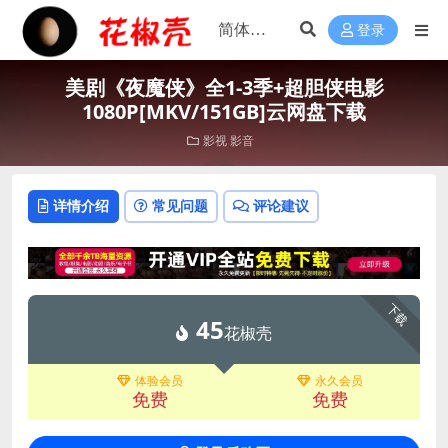
登录
美剧《夜魔侠》全1-3季+超胆侠电影
1080P[MKV/151GB]云网盘下载
影视
影音
详情介绍
常见问题
评论建议
下载
45
花椒壳
体验会员
永久会员
免费
免费