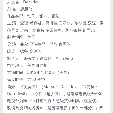
外文名：Daredevil
别 名：超胆侠
作品类型：动作、犯罪、冒险
主 演：查理·考克斯、黛博拉·安沃尔、埃尔登·汉森、罗
莎里奥·道森、文森特·多诺费奥、阿耶莱特·祖里尔
制片地区：美国
导 演：菲尔·亚伯拉罕、亚当·肯恩等
编 剧：德鲁·高达等
制片人：斯蒂文·S·迪奈特、Alan Fine
拍摄地点：美国纽约州
首播时间：2015年4月10日（美国）
每集时长：约60 分钟
简介：《夜魔侠》（Marvel’s Daredevil，或简称：
Daredevil） ，亦称《超胆侠》，是漫威电视联合ABC
电视台为Netflix打造的真人超级英雄剧集《夜魔侠》，
改编自漫威同名漫画，是漫威电影宇宙的一部分。由斯