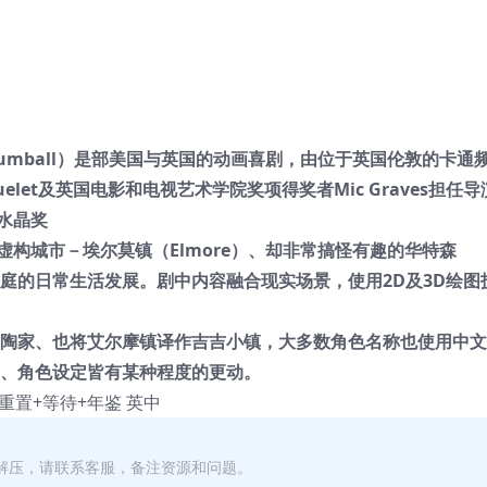
 of Gumball）是部美国与英国的动画喜剧，由位于英国伦敦的卡通
uelet及英国电影和电视艺术学院奖项得奖者Mic Graves担任
水晶奖
构城市－埃尔莫镇（Elmore）、却非常搞怪有趣的华特森
个家庭的日常生活发展。剧中内容融合现实场景，使用2D及3D绘图
翻译为陶家、也将艾尔摩镇译作吉吉小镇，大多数角色名称也使用中
格、角色设定皆有某种程度的更动。
+重置+等待+年鉴 英中
解压，请联系客服，备注资源和问题。