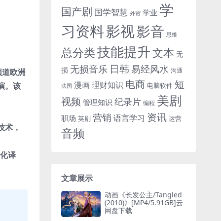
学
国产剧
国学智慧
学业
外贸
习资料
影视
影音
思维
技能提升
总分类
文本
无
日韩
无损音乐
易经风水
损
沟通
频道欧洲
电商
短
漫画
理财知识
导演。该
电脑软件
法国
美剧
视频
纪录片
管理知识
编程
资讯
营销
语言学习
职场
英剧
运营
技术，
音频
文化译
文章展示
动画《长发公主/Tangled
(2010)》[MP4/5.91GB]云
网盘下载