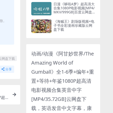
日漫《哆啦A梦》超高清大
合集1080P电影视频[MP4/
MKV/999GB]百度云网盘
下载
播放。
《海贼王》剧场版视频+电
子书全彩漫画珍藏版云网
盘下载
动画/动漫《阿甘妙世界/The
B]云网盘下载
Amazing World of
分享
Gumball》全1-6季+编年+重
置+等待+年鉴1080P超高清
电影视频合集英音中字
P超
[MP4/35.72GB]云网盘下
盘下载
载，英语发音中文字幕，康