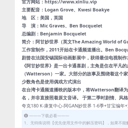
官方网站：https://www.xinliu.vip
主要配音：
Logan Grove
、
Kwesi Boakye
地 区：
美国，英国
导 演：
Mic Graves
、
Ben Bocquelet
总编剧：
Benjamin Bocquelet
简介：阿甘妙世界（英文The Amazing World
工作室制作，2011开始在卡通频道播出。Ben Bocq
剧曾在法国安锡国际动画影展中，获得最佳电视制作
《阿甘妙世界》是一出卡通喜剧，主角是住在平凡的虚
（Watterson）一家。大部分的故事及围绕着这
少数角色是使用偶戏方式演出
在台湾卡通频道播映的版本中，将Watterson
名，并非直接照着原文音译。 于第二季时剧情、风
夸克180 K-康复中心-阿GAN妙世界 1-6季+甘宝编年
———下载必看———
1、无特殊说明【优先使用文件中的解压密码】，如果不能