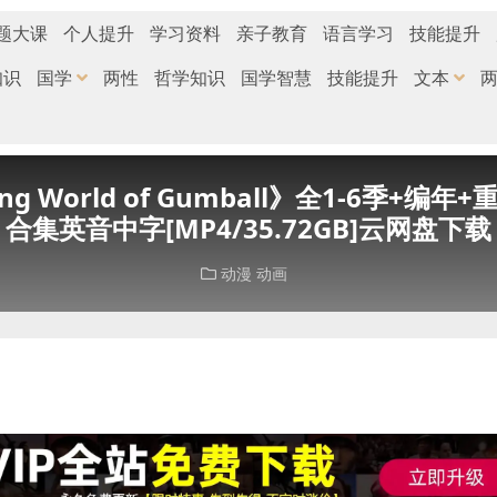
题大课
个人提升
学习资料
亲子教育
语言学习
技能提升
知识
国学
两性
哲学知识
国学智慧
技能提升
文本
g World of Gumball》全1-6季+
合集英音中字[MP4/35.72GB]云网盘下载
动漫
动画