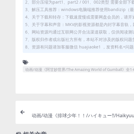
2、部分压缩为part1、part2 / 001、002类型 需
3、解压工具推荐：windows电脑端推荐使用bandizi
4、关于下载和转存：下载速度慢或需要网盘会员的，请开通
5、关于字幕和声音：MKV的影视资源都是内封字幕音轨，网
6、网站资源均通过互联网公开合法渠道获取，仅供阅读测
7、版权归作者或出版社方所有，本站不对涉及的版权问题
8、资源有问题请加客服微信 huajiaoke1 ，发资料名+
动画/动漫《阿甘妙世界/The Amazing World of Gumbal
动画/动漫《排球少年！！/ハイキュー!!/Haikyuu
1-4季+剧场版1080P超高清电影视频合集日语中
4/47.75GB]云