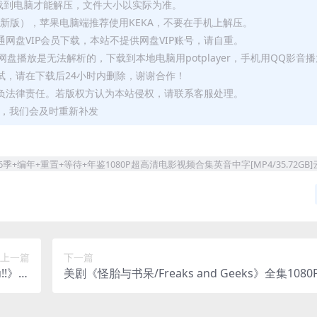
要全部下载到电脑才能解压，文件大小以实际为准。
p（最新版），苹果电脑端推荐使用KEKA，不要在手机上解压。
网盘VIP会员下载，本站不提供网盘VIP账号，请自重。
盘播放是无法解析的，下载到本地电脑用potplayer，手机用QQ影音
试，请在下载后24小时内删除，谢谢合作！
负法律责任。若版权方认为本站侵权，请联系客服处理。
问题，我们会及时重新补发
l》全1-6季+编年+重置+等待+年鉴1080P超高清电影视频合集英音中字[MP4/35.72G
上一篇
下一篇
!!》全
美剧《怪胎与书呆/Freaks and Geeks》全集1080
字[MP
高清电影视频合集英音中字[MP4/29.79GB]云网
网盘下载