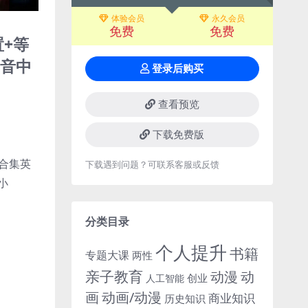
体验会员
永久会员
免费
免费
置+等
发音中
登录后购买
。
查看预览
下载免费版
下载遇到问题？可联系客服或反馈
分类目录
个人提升
书籍
专题大课
两性
亲子教育
动
动漫
创业
人工智能
画
动画/动漫
商业知识
历史知识