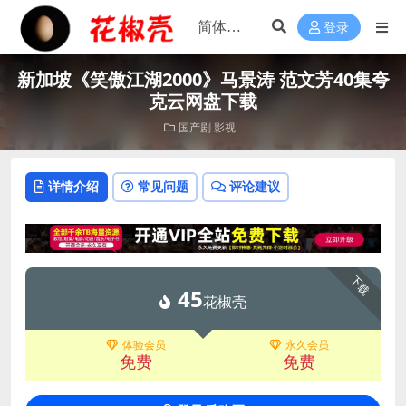
登录
新加坡《笑傲江湖2000》马景涛 范文芳40集夸
克云网盘下载
国产剧
影视
详情介绍
常见问题
评论建议
下载
45
花椒壳
体验会员
永久会员
免费
免费