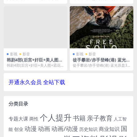
歌曲格式为MP3，文件大小296.5
格式均为WAV无损，文件大小2.62
MB。已做...
GB，已做压...
影视
影音
影视
影音
韩剧4部(后宫+奸臣+美人图
徒手攀岩/赤手登峰(港) 蓝光原
+霜花店)合集[MKV/MP4/9.8
盘33G下载National Geogra
韩剧4部(后宫+奸臣+美人图+霜花
徒手攀岩/赤手登峰(港) 蓝光原盘33
8GB]百度云网盘下载
phic
店)合集[MKV/MP4/8.88GB]百度
G下载National Geographi...
云...
开通永久会员 全站下载
分类目录
个人提升
书籍
亲子教育
专题大课
两性
人工智
国
动画
动漫
动画/动漫
商业知识
历史知识
创业
能