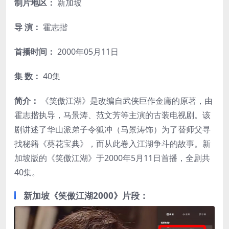
制片地区：
新加坡
导 演：
霍志揩
首播时间：
2000年05月11日
集 数：
40集
简介：
《笑傲江湖》是改编自武侠巨作金庸的原著，由
霍志揩执导，马景涛、范文芳等主演的古装电视剧。该
剧讲述了华山派弟子令狐冲（马景涛饰）为了替师父寻
找秘籍《葵花宝典》，而从此卷入江湖争斗的故事。新
加坡版的《笑傲江湖》于2000年5月11日首播，全剧共
40集。
新加坡《笑傲江湖2000》片段：