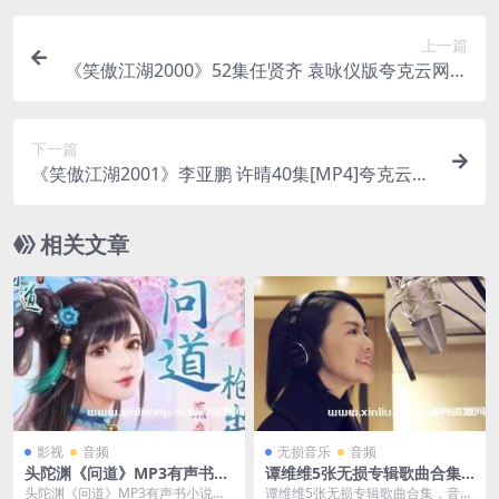
上一篇
《笑傲江湖2000》52集任贤齐 袁咏仪版夸克云网盘
下载
下一篇
《笑傲江湖2001》李亚鹏 许晴40集[MP4]夸克云网
盘下载
相关文章
影视
音频
无损音乐
音频
头陀渊《问道》MP3有声书小
谭维维5张无损专辑歌曲合集-
说-百度云网盘下载
百度云网盘下载
头陀渊《问道》MP3有声书小说，
谭维维5张无损专辑歌曲合集，音乐