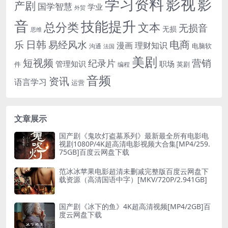
学习资料
影视
影
产剧
国学智慧
学业
外贸
音
技能提升
总分类
文本
无损音
无损
思维
电商
日韩
乐
易经风水
漫画
理财知识
电脑软
沟通
法国
美剧
短视频
营销
纪录片
管理知识
职场
件
英剧
编程
音频
资讯
语言学习
运营
文章展示
国产剧《鬼吹灯盗墓系列》最新最全所有电影电
视剧1080P/4K超高清电影视频大合集[MP4/259.
75GB]百度云网盘下载
范冰冰苹果电影超清未删减完整版百度云网盘下
载资源（高清国语中字）[MKV/720P/2.941GB]
国产剧《冰下的鱼》4K超高清视频[MP4/2GB]百
度云网盘下载