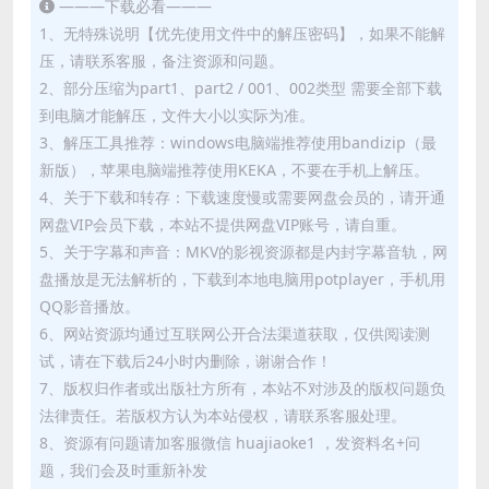
———下载必看———
1、无特殊说明【优先使用文件中的解压密码】，如果不能解
压，请联系客服，备注资源和问题。
2、部分压缩为part1、part2 / 001、002类型 需要全部下载
到电脑才能解压，文件大小以实际为准。
3、解压工具推荐：windows电脑端推荐使用bandizip（最
新版），苹果电脑端推荐使用KEKA，不要在手机上解压。
4、关于下载和转存：下载速度慢或需要网盘会员的，请开通
网盘VIP会员下载，本站不提供网盘VIP账号，请自重。
5、关于字幕和声音：MKV的影视资源都是内封字幕音轨，网
盘播放是无法解析的，下载到本地电脑用potplayer，手机用
QQ影音播放。
6、网站资源均通过互联网公开合法渠道获取，仅供阅读测
试，请在下载后24小时内删除，谢谢合作！
7、版权归作者或出版社方所有，本站不对涉及的版权问题负
法律责任。若版权方认为本站侵权，请联系客服处理。
8、资源有问题请加客服微信 huajiaoke1 ，发资料名+问
题，我们会及时重新补发