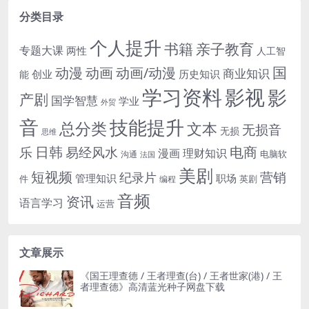
分类目录
个人提升
书籍
亲子教育
专题大课
两性
人工智
国
动画
动漫
动画/动漫
商业知识
历史知识
创业
能
学习资料
影视
影
产剧
国学智慧
学业
外贸
音
技能提升
总分类
文本
无损音
无损
思维
电商
日韩
乐
易经风水
漫画
理财知识
电脑软
沟通
法国
美剧
短视频
营销
纪录片
管理知识
职场
件
英剧
编程
音频
资讯
语言学习
运营
文章展示
《国王理查德 / 王者理查(台) / 王者世家(港) / 王
者理查德》高清蓝光种子网盘下载