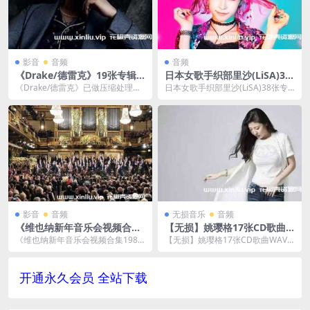
影音
音频
音频
《Drake/德雷克》19张专辑
日本女歌手织部里沙(LiSA)38
歌曲音乐合集[FLAC/7.68GB]
张专辑歌曲音乐合集无损音质
《Drake/德雷克》已做压缩处理，
日本女歌手织部里沙(LiSA)38张专
百度云网盘下载
[FLAC]百度云网盘下载
百度网盘下载后解压使用，19张专
辑歌曲音乐合集无损音质[FLAC]百
辑歌曲音乐合...
度云网...
影音
音频
无损音乐
音频
《维也纳新年音乐会视频合集
【无损】姚璎格17张CD歌曲W
1987-2018》[MP4/42G]百度
AV音乐合集-百度云网盘下载
《维也纳新年音乐会视频合集1987-
【无损】姚璎格17张CD歌曲WAV
云网盘下载
2018》[MP4/42G]百度云网盘下
音乐合集，收录歌手姚璎格17张专
载，...
辑无损歌曲，大...
开通永久会员 全站下载