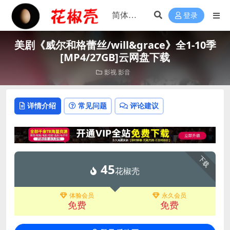
登录
美剧《威尔和格蕾丝/will&grace》全1-10季
[MP4/27GB]云网盘下载
影视
影音
详情介绍
常见问题
评论建议
下载
45
花椒壳
体验会员
永久会员
免费
免费