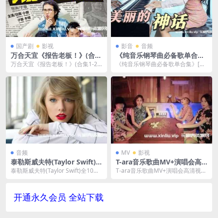
国产剧
影视
影音
音频
万合天宜《报告老板！》(合集
《纯音乐钢琴曲必备歌单合
1-2季+番外+贺岁篇未删减)合
集》[MP3/871MB]云网盘下
万合天宜《报告老板！》(合集1-2
《纯音乐钢琴曲必备歌单合集》[M
集[MP4/8.49GB]云网盘下载
载
季+番外+贺岁篇未删减)合集[MP4/
P3/871MB]云网盘下载，已做压缩
8.49...
处理，云网...
音频
MV
影视
泰勒斯威夫特(Taylor Swift)
T-ara音乐歌曲MV+演唱会高
全10张专辑(含新专辑《Re
清视频合集[MP4/TS/MKV/10
泰勒斯威夫特(Taylor Swift)全10张
T-ara音乐歌曲MV+演唱会高清视频
d》)+各类单曲歌曲合集[FLA
1.16GB]百度网盘下载
专辑(含新专辑《Red》)+各类...
合集[MP4/TS/MKV/101.16G...
C/MP3/WAV/31G]百度云网
盘下载
开通永久会员 全站下载