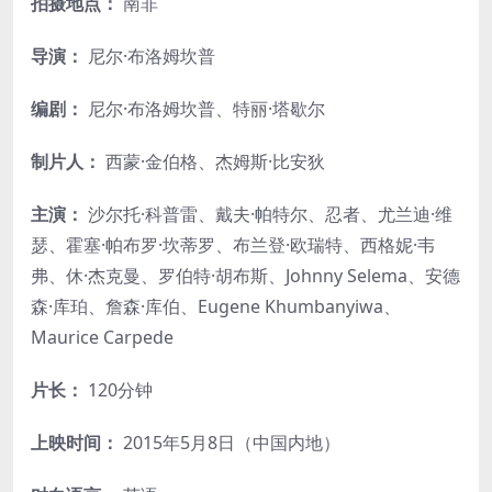
拍摄地点：
南非
导演：
尼尔·布洛姆坎普
编剧：
尼尔·布洛姆坎普、特丽·塔歇尔
制片人：
西蒙·金伯格、杰姆斯·比安狄
主演：
沙尔托·科普雷、戴夫·帕特尔、忍者、尤兰迪·维
瑟、霍塞·帕布罗·坎蒂罗、布兰登·欧瑞特、西格妮·韦
弗、休·杰克曼、罗伯特·胡布斯、Johnny Selema、安德
森·库珀、詹森·库伯、Eugene Khumbanyiwa、
Maurice Carpede
片长：
120分钟
上映时间：
2015年5月8日（中国内地）