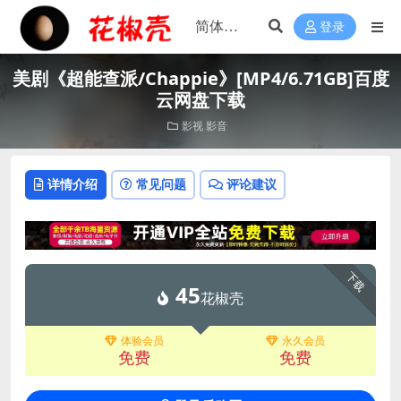
登录
美剧《超能查派/Chappie》[MP4/6.71GB]百度
云网盘下载
影视
影音
详情介绍
常见问题
评论建议
下载
45
花椒壳
体验会员
永久会员
免费
免费