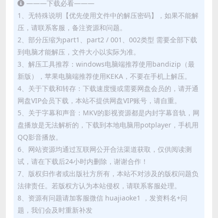
———下载必看———
1、无特殊说明【优先使用文件中的解压密码】，如果不能解
压，请联系客服，备注资源和问题。
2、部分压缩为part1、part2 / 001、002类型 需要全部下载
到电脑才能解压，文件大小以实际为准。
3、解压工具推荐：windows电脑端推荐使用bandizip（最
新版），苹果电脑端推荐使用KEKA，不要在手机上解压。
4、关于下载和转存：下载速度慢或需要网盘会员的，请开通
网盘VIP会员下载，本站不提供网盘VIP账号，请自重。
5、关于字幕和声音：MKV的影视资源都是内封字幕音轨，网
盘播放是无法解析的，下载到本地电脑用potplayer，手机用
QQ影音播放。
6、网站资源均通过互联网公开合法渠道获取，仅供阅读测
试，请在下载后24小时内删除，谢谢合作！
7、版权归作者或出版社方所有，本站不对涉及的版权问题负
法律责任。若版权方认为本站侵权，请联系客服处理。
8、资源有问题请加客服微信 huajiaoke1 ，发资料名+问
题，我们会及时重新补发