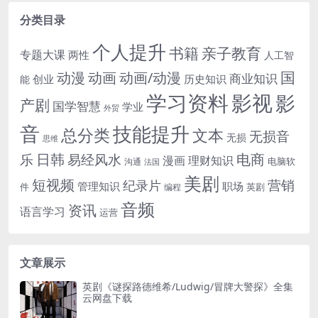
分类目录
个人提升
书籍
亲子教育
专题大课
两性
人工智
国
动画
动漫
动画/动漫
商业知识
历史知识
创业
能
学习资料
影视
影
产剧
国学智慧
学业
外贸
音
技能提升
总分类
文本
无损音
无损
思维
电商
日韩
乐
易经风水
漫画
理财知识
电脑软
沟通
法国
美剧
短视频
营销
纪录片
管理知识
职场
件
英剧
编程
音频
资讯
语言学习
运营
文章展示
英剧《谜探路德维希/Ludwig/冒牌大警探》全集
云网盘下载