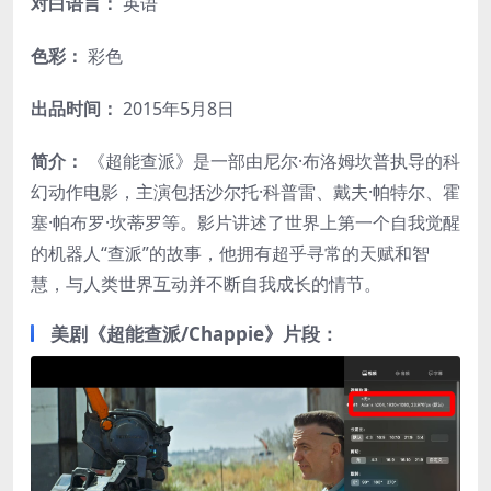
对白语言：
英语
色彩：
彩色
出品时间：
2015年5月8日
简介：
《超能查派》是一部由尼尔·布洛姆坎普执导的科
幻动作电影，主演包括沙尔托·科普雷、戴夫·帕特尔、霍
塞·帕布罗·坎蒂罗等。影片讲述了世界上第一个自我觉醒
的机器人“查派”的故事，他拥有超乎寻常的天赋和智
慧，与人类世界互动并不断自我成长的情节。
美剧《超能查派/Chappie》片段：