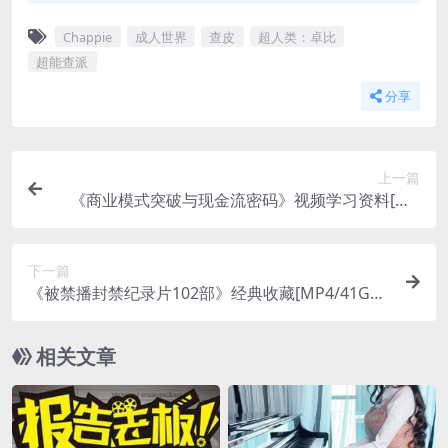
Chappie
成人世界
查皮
超人类：卓比
超能查派
分享
上一篇
《商业模式突破与现金流密码》视频学习资料[MP
4/386MB]百度云网盘下载
下一篇
《被禁播封禁纪录片102部》经典收藏[MP4/41GB]
百度云网盘下载
相关文章