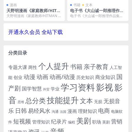
漫画
书籍
文本
天野明漫画《家庭教师/HITM
电子书《大山诚一郎推理作品
AN REBORN》全33卷合集[JP
集》全6册合集[PDF/65MB]云
天野明漫画《家庭教师/HITMAN R
电子书《大山诚一郎推理作品集》
G/1.89GB]百度云网盘下载
网盘下载
EBORN》全33卷合集[JPG/1.89...
全6册破解一切不在场证明诡计[PD
F/65MB]云...
开通永久会员 全站下载
分类目录
个人提升
书籍
亲子教育
专题大课
两性
人工智
国
动画
动漫
动画/动漫
商业知识
历史知识
创业
能
学习资料
影视
影
产剧
国学智慧
学业
外贸
音
技能提升
总分类
文本
无损音
无损
思维
电商
日韩
乐
易经风水
漫画
理财知识
电脑软
沟通
法国
美剧
短视频
营销
纪录片
管理知识
职场
件
英剧
编程
音频
资讯