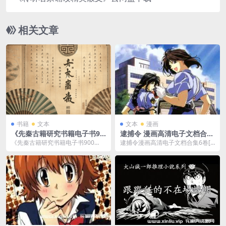
相关文章
书籍
文本
文本
漫画
《先秦古籍研究书籍电子书90
逮捕令 漫画高清电子文档合集
0+册》[PDF]百度云网盘下载
6卷[PDF/1.09GB]百度云网盘
《先秦古籍研究书籍电子书900
逮捕令漫画高清电子文档合集6卷[P
下载
+册》[PDF]百度云网盘下载，已做
DF/1.09GB]百度云网盘下载，包含
压缩处理，百度...
6卷文...