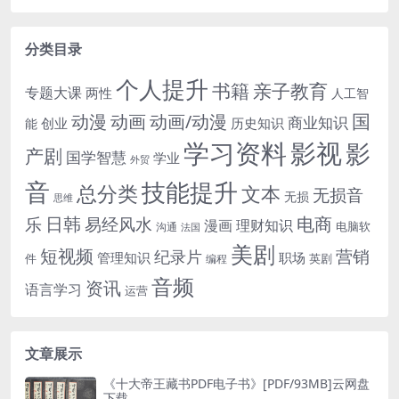
分类目录
个人提升
书籍
亲子教育
专题大课
两性
人工智
国
动画
动漫
动画/动漫
商业知识
历史知识
创业
能
学习资料
影视
影
产剧
国学智慧
学业
外贸
音
技能提升
总分类
文本
无损音
无损
思维
电商
日韩
乐
易经风水
漫画
理财知识
电脑软
沟通
法国
美剧
短视频
营销
纪录片
管理知识
职场
件
英剧
编程
音频
资讯
语言学习
运营
文章展示
《十大帝王藏书PDF电子书》[PDF/93MB]云网盘
下载