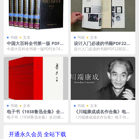
书籍
文本
书籍
文本
中国大百科全书第一版 PDF
设计入门必读的书籍PDF22部
[全74卷]百度云网盘下载[PD
百度云网盘下载[1.05GB]
中国大百科全书第一版PDF[全74卷]
设计入门必读的书籍PDF22部百度
F/22.64GB]
百度云网盘下载[PDF/22.64GB]，...
云网盘下载[1.05GB]，具体看下文
目录。本...
书籍
文本
书籍
文本
电子书《1938鲁迅全集》全20
《川端康成成名作合集》电子
册民国权威版[EPUB.MOBI.P
书套装共3册[PDF/1.5MB]云
电子书《1938鲁迅全集》全20册民
《川端康成成名作合集》电子书套
DF]电子版阿里云网盘下载
网盘下载
国权威版[EPUB.MOBI.PDF]电子
装共3册50周年纪念专家新译本[PD
版...
F/1.5MB...
开通永久会员 全站下载