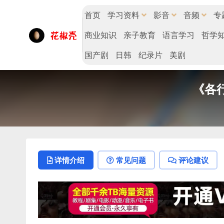
首页
学习资料
影音
音频
专
商业知识
亲子教育
语言学习
哲学
国产剧
日韩
纪录片
美剧
《各行
详情介绍
常见问题
评论建议