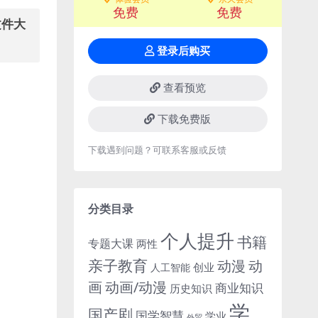
免费
免费
文件大
登录后购买
查看预览
下载免费版
下载遇到问题？可联系客服或反馈
分类目录
个人提升
书籍
专题大课
两性
亲子教育
动
动漫
创业
人工智能
画
动画/动漫
商业知识
历史知识
学
国产剧
国学智慧
学业
外贸