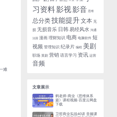
习资料
影视
影音
思维
技能提升
总分类
文本
无
日韩
无损音乐
易经风水
损
沟通
电商
短
漫画
理财知识
电脑软件
法国
美剧
视频
纪录片
管理知识
编程
资讯
营销
语言学习
职场
英剧
运营
音频
一难
文章展示
鹤老师-商业《思维体系
篇》课程视频-百度云网盘
下载
卫哲商业实战40讲 音频课