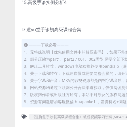
15.高级手诊实例分析4
D-道yu堂手诊初高级课程合集
———下载必看———
1、无特殊说明【优先使用文件中的解压密码】，如果不能
2、部分压缩为part1、part2 / 001、002类型 需
3、解压工具推荐：windows电脑端推荐使用bandizi
4、关于下载和转存：下载速度慢或需要网盘会员的，请开通
5、关于字幕和声音：MKV的影视资源都是内封字幕音轨，网
6、网站资源均通过互联网公开合法渠道获取，仅供阅读测
7、版权归作者或出版社方所有，本站不对涉及的版权问题
8、资源有问题请加客服微信 huajiaoke1 ，发资料名+
《道御堂手诊初高级课程合集》教程视频学习资料[MP4/1.4