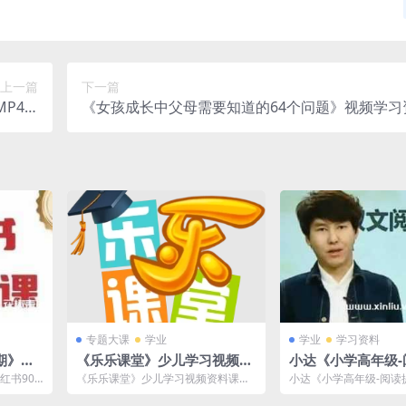
上一篇
下一篇
4/1
《女孩成长中父母需要知道的64个问题》视频学习
网盘下载
[MP4/2.23GB]百度云网盘下载
专题大课
学业
学业
学习资料
期》视
《乐乐课堂》少儿学习视频资
小达《小学高年级-
 MB]
料课程合集-百度云网盘下载
课》视频+文档-百
红书90
《乐乐课堂》少儿学习视频资料课程
小达《小学高年级-阅读
载
半年矩阵号
合集，视频格式，文件大小28.77G
压缩处理，百度网盘下
B。已做压缩...
用，视频+文档格...