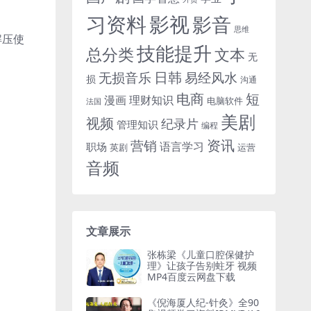
习资料
影视
影音
思维
解压使
技能提升
总分类
文本
无
日韩
无损音乐
易经风水
损
沟通
电商
短
漫画
理财知识
电脑软件
法国
美剧
视频
纪录片
管理知识
编程
资讯
营销
语言学习
职场
英剧
运营
音频
文章展示
张栋梁《儿童口腔保健护
理》让孩子告别蛀牙 视频
MP4百度云网盘下载
《倪海厦人纪-针灸》全90