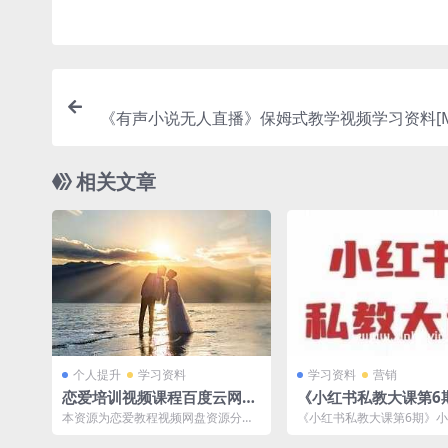
《有声小说无人直播》保姆式教学视频学习资料[MP
41.4MB]百度云
相关文章
个人提升
学习资料
学习资料
营销
恋爱培训视频课程百度云网盘
《小红书私教大课第6
下载[MP4/6.10GB]
频学习资料[MP4/517.7
本资源为恋爱教程视频网盘资源分享
《小红书私教大课第6期》小
百度云网盘下载
下载，7Z压缩，用电脑下载解压后在
天涨粉18w，变现10w+，
观看！ 两性相...
粉丝破百...