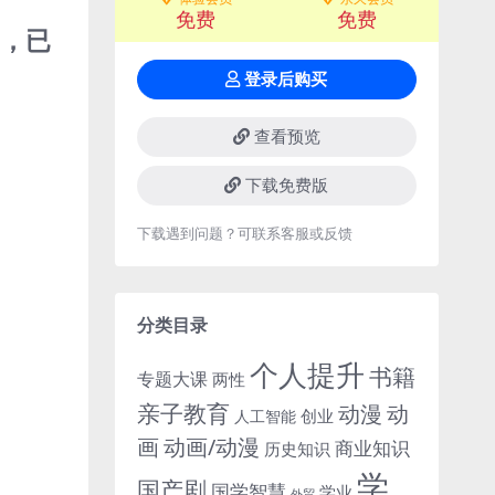
免费
免费
载，已
登录后购买
查看预览
下载免费版
下载遇到问题？可联系客服或反馈
分类目录
个人提升
书籍
专题大课
两性
亲子教育
动
动漫
创业
人工智能
画
动画/动漫
商业知识
历史知识
学
国产剧
国学智慧
学业
外贸