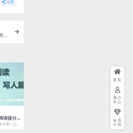
分享
资料
首页
用户
中心
阅读提分
会员
度云网盘下
提分课》已做
介绍
载后解压使