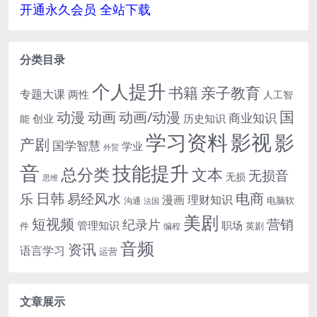
开通永久会员 全站下载
分类目录
个人提升
书籍
亲子教育
专题大课
两性
人工智
国
动画
动漫
动画/动漫
商业知识
历史知识
创业
能
学习资料
影视
影
产剧
国学智慧
学业
外贸
音
技能提升
总分类
文本
无损音
无损
思维
电商
日韩
乐
易经风水
漫画
理财知识
电脑软
沟通
法国
美剧
短视频
营销
纪录片
管理知识
职场
件
英剧
编程
音频
资讯
语言学习
运营
文章展示