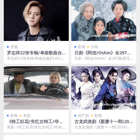
音频
影视
日韩
罗志祥22张专辑/单曲歌曲合
日剧《阿信/Oshin》全297集
集[FLAC/MP3/7.69GB]百度
国日双语-百度云网盘
罗志祥22张专辑/单曲合集[FLAC/M
日剧《阿信/Oshin》全297集国日
云网盘下载
P3/7.69GB]百度云网盘下载，包
双语。包含297集视频，格式为MK
含...
V，国日...
影视
美剧
国产剧
影视
《特工狂花/失忆女特工/夺命
古龙武侠剧《新萧十一郎(201
总动/追命总动员》1080P高清
6)》严屹宽版全42集1080P国
美剧《特工狂花/失忆女特工/夺命总
古龙武侠剧《新萧十一郎(2016)》
蓝光种子网盘下载
语中字[MP4/19.27GB]云网盘
动/追命总动员》1080P高清蓝光种
严屹宽版全42集1080P国语中字[M
下载
子网盘下载...
P4/...