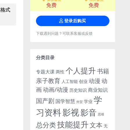
免费
免费
频格式
登录后购买
下载遇到问题？可联系客服或反馈
分类目录
个人提升
书籍
专题大课
两性
亲子教育
动
动漫
创业
人工智能
画
动画/动漫
商业知识
历史知识
学
国产剧
国学智慧
学业
外贸
习资料
影视
影音
思维
技能提升
总分类
文本
无