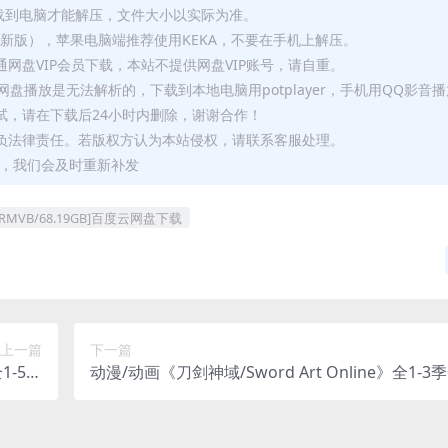
要全部下载到电脑才能解压，文件大小以实际为准。
p（最新版），苹果电脑端推荐使用KEKA，不要在手机上解压。
网盘VIP会员下载，本站不提供网盘VIP账号，请自重。
盘播放是无法解析的，下载到本地电脑用potplayer，手机用QQ影音
试，请在下载后24小时内删除，谢谢合作！
负法律责任。若版权方认为本站侵权，请联系客服处理。
问题，我们会及时重新补发
VB/68.19GB]百度云网盘下载
上一篇
下一篇
全1-5部
动漫/动画《刀剑神域/Sword Art Online》全1-3季
网盘下载
A+外传+剧场版电影视频合集国语中字[MKV/79.65G
云网盘下载