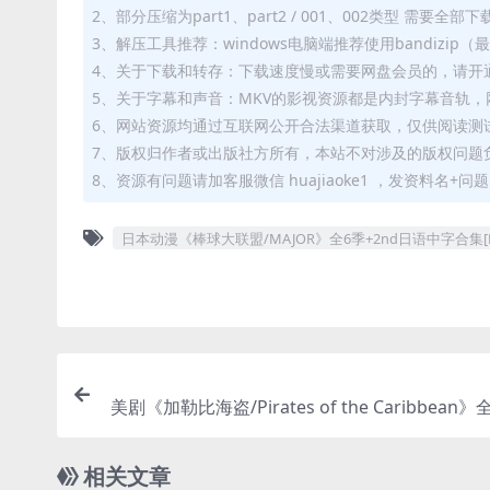
2、部分压缩为part1、part2 / 001、002类型 需
3、解压工具推荐：windows电脑端推荐使用bandizi
4、关于下载和转存：下载速度慢或需要网盘会员的，请开通
5、关于字幕和声音：MKV的影视资源都是内封字幕音轨，网
6、网站资源均通过互联网公开合法渠道获取，仅供阅读测
7、版权归作者或出版社方所有，本站不对涉及的版权问题
8、资源有问题请加客服微信 huajiaoke1 ，发资料名+
日本动漫《棒球大联盟/MAJOR》全6季+2nd日语中字合集[RM
美剧《加勒比海盗/Pirates of the Caribbean》
1080P高清视频合集[MP4/36.62GB]云
相关文章