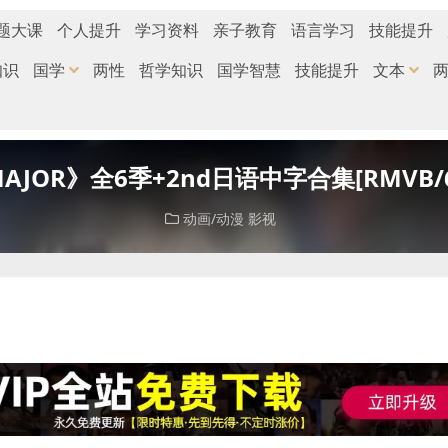
题大课
个人提升
学习资料
亲子教育
语言学习
技能提升
知识
国学
两性
哲学知识
国学智慧
技能提升
文本
JOR》全6季+2nd日语中字合集[RMVB/6
动画/动漫
影视