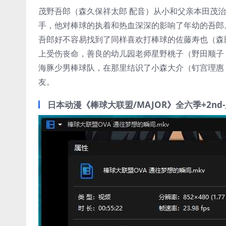
茂野吾郎（森久保祥太郎 配音）从小和父亲本田茂
手，他对棒球的执着和热血深深的影响了年幼的吾郎
吾郎好不容易找到了同样喜欢打棒球的佐藤寿也（森
上受伤丧命，善良的幼儿园老师星野桃子（野田顺子
海豚少男棒球队，在那里结识了小森大介（钉宫理惠 
友。
日本动漫《棒球大联盟/MAJOR》全六季+2nd