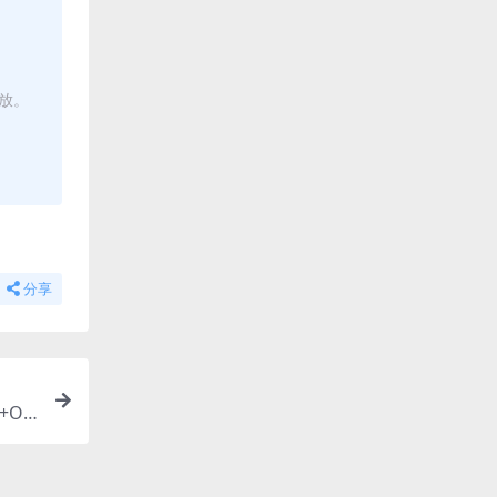
播放。
分享
+OV
B]