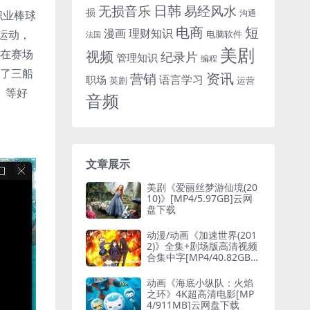
日韩
无损音乐
易经风水
损
沟通
职业棒球
电商
短
漫画
理财知识
运动，
电脑软件
法国
美剧
视频
治在赛场
纪录片
管理知识
编程
入了三船
资讯
营销
语言学习
职场
英剧
运营
）等好
音频
文章展示
美剧《爱丽丝梦游仙境(20
10)》[MP4/5.97GB]云网
盘下载
动漫/动画《加速世界(201
2)》全集+剧场版高清视频
合集中字[MP4/40.82GB]
云网盘下载
动画《海底小纵队：火焰
之环》4K超高清电影[MP
4/911MB]云网盘下载