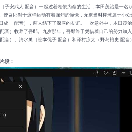
治（子安武人 配音）一起过着相依为命的生活，本田茂治是一名
。使吾郎对于这样运动有着强烈的憧憬，无奈当时棒球属于小众
田成一 配音），两人结下了深厚的友谊。一次意外中，本田茂
 配音）收养了吾郎。九岁那年，吾郎终于凭借着自己的努力加
配音）、清水薰（笹本优子 配音）和泽村凉太（野岛裕史 配音
-片段：