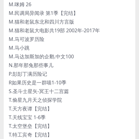
M.咪姆 26
M.民调局异闻录 第1季【完结】
M.猫和老鼠东北和四川方言版
M.猫和老鼠大电影共19部 2002年-2017年
M.马可波罗历险
M.马小跳
M.马达加斯加的企鹅.中文100
N.那年那兔那些事儿
P.彭彭丁满历险记
R如果历史是一群喵1-10季
S.圣斗士星矢-冥王十二宫篇
T.偷星九月天之侦探学院
T.天方夜谭【完结】
T.天线宝宝 1-6季
T.太空堡垒【完结】
T.特工宾奇【完结】