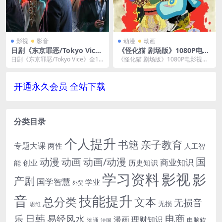
影视
影音
动漫
动画
日剧《东京罪恶/Tokyo Vic
《怪化猫 剧场版》1080P电影
e》全1-2季4K[MP4/115GB]
视频[MP4/1.5GB]夸克云网盘
日剧《东京罪恶/Tokyo Vice》全1-2
《怪化猫 剧场版》1080P电影视频
云网盘下载
下载
季4K[MP4/115GB]云网盘...
[MP4/1.5GB]夸克云网盘下载，日
语发...
开通永久会员 全站下载
分类目录
个人提升
书籍
亲子教育
专题大课
两性
人工智
国
动画
动漫
动画/动漫
商业知识
历史知识
创业
能
学习资料
影视
影
产剧
国学智慧
学业
外贸
音
技能提升
总分类
文本
无损音
无损
思维
电商
日韩
乐
易经风水
漫画
理财知识
电脑软
沟通
法国