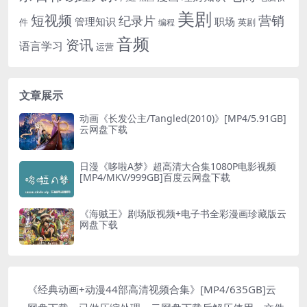
美剧
短视频
营销
纪录片
管理知识
职场
件
英剧
编程
音频
资讯
语言学习
运营
文章展示
动画《长发公主/Tangled(2010)》[MP4/5.91GB]
云网盘下载
日漫《哆啦A梦》超高清大合集1080P电影视频
[MP4/MKV/999GB]百度云网盘下载
《海贼王》剧场版视频+电子书全彩漫画珍藏版云
网盘下载
《经典动画+动漫44部高清视频合集》[MP4/635GB]云