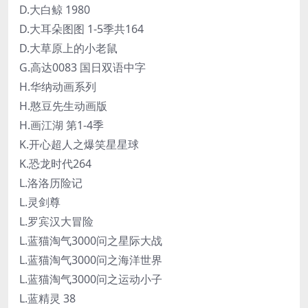
D.大白鲸 1980
D.大耳朵图图 1-5季共164
D.大草原上的小老鼠
G.高达0083 国日双语中字
H.华纳动画系列
H.憨豆先生动画版
H.画江湖 第1-4季
K.开心超人之爆笑星星球
K.恐龙时代264
L.洛洛历险记
L.灵剑尊
L.罗宾汉大冒险
L.蓝猫淘气3000问之星际大战
L.蓝猫淘气3000问之海洋世界
L.蓝猫淘气3000问之运动小子
L.蓝精灵 38