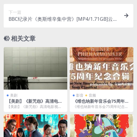
下一篇
BBC纪录片《奥斯维辛集中营》[MP4/1.71GB]云网
盘下载
相关文章
美剧
影音
音频
【美剧】《新咒怨》高清电影
《维也纳新年音乐会75周年纪
视频资源-百度云网盘下载
念》无损版收藏[WAV/FLAC/
【美剧】《新咒怨》高清电影视频
《维也纳新年音乐会75周年纪念》
15G]百度云网盘下载
资源，文件大小2.11 GB。已做压缩
无损版收藏[WAV/FLAC/15.18GB]
处理，百度网...
百...