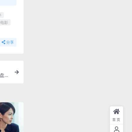
辛
语电影
分享
网盘下
首页