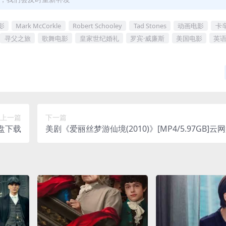
影
Mark McCorkle
Robert Schooley
Tad Stones
动画电影
卡
寻父之旅
歌舞电影
皇家世纪婚礼
罗宾·威廉斯
美国电影
英
上一篇
下一篇
网盘下载
美剧《爱丽丝梦游仙境(2010)》[MP4/5.97GB]云
载