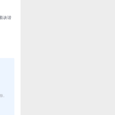
着诙谐
播放。