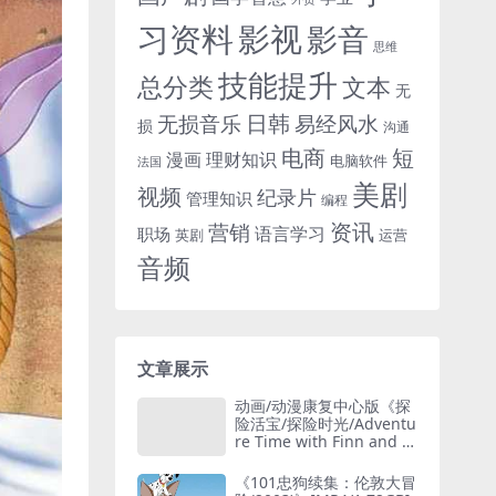
习资料
影视
影音
思维
技能提升
总分类
文本
无
日韩
无损音乐
易经风水
损
沟通
电商
短
漫画
理财知识
电脑软件
法国
美剧
视频
纪录片
管理知识
编程
资讯
营销
语言学习
职场
英剧
运营
音频
文章展示
动画/动漫康复中心版《探
险活宝/探险时光/Adventu
re Time with Finn and Ja
ke》全1-9/10季1080P超
高清电影视频合集英语中
《101忠狗续集：伦敦大冒
字[MP4/24.29GB]云网盘