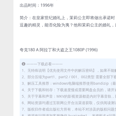
出品时间：1996年
简介：在皇家世纪婚礼上，茉莉公主即将做出承诺时
逗趣的精灵，能否化险为夷？他和茉莉公主的婚礼，
夸克180 A 阿拉丁和大盗之王1080P (1996)
———下载必看———
1、无特殊说明【优先使用文件中的解压密码】，如果不能
2、部分压缩为part1、part2 / 001、002类型 需
3、解压工具推荐：windows电脑端推荐使用bandizi
4、关于下载和转存：下载速度慢或需要网盘会员的，请开通
5、关于字幕和声音：MKV的影视资源都是内封字幕音轨，网
6、网站资源均通过互联网公开合法渠道获取，仅供阅读测
7、版权归作者或出版社方所有，本站不对涉及的版权问题
8、资源有问题请加客服微信 huajiaoke1 ，发资料名+