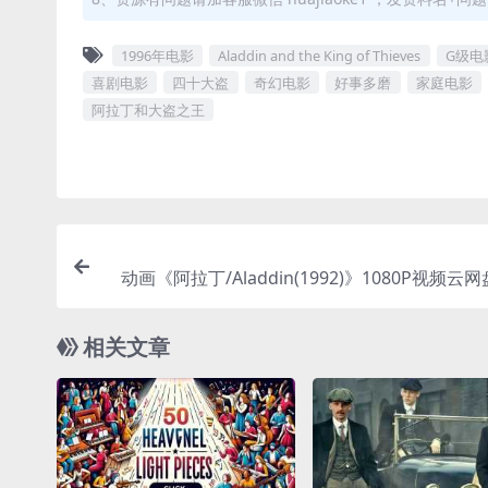
1996年电影
Aladdin and the King of Thieves
G级电
喜剧电影
四十大盗
奇幻电影
好事多磨
家庭电影
阿拉丁和大盗之王
动画《阿拉丁/Aladdin(1992)》1080P视频云
相关文章