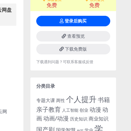
免费
免费
云网盘
登录后购买
查看预览
下载免费版
下载遇到问题？可联系客服或反馈
分类目录
个人提升
书籍
专题大课
两性
亲子教育
动
动漫
创业
人工智能
云网
画
动画/动漫
商业知识
历史知识
学
国产剧
国学智慧
学业
外贸