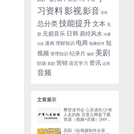
习资料
影视
影音
思维
技能提升
总分类
文本
无
日韩
无损音乐
易经风水
损
沟通
电商
短
漫画
理财知识
电脑软件
法国
美剧
视频
纪录片
管理知识
编程
资讯
营销
语言学习
职场
英剧
运营
音频
文章展示
樊登读书会 心灵成长/少有
人走的路 百度云网盘下载
资源（视频+音频）[MP3/
MP4/696.85MB]
高阳《短视频制作从策