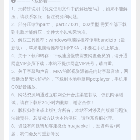
———下载必看———
1、无特殊说明【优先使用文件中的解压密码】，如果不能解
压，请联系客服，备注资源和问题。
2、部分压缩为part1、part2 / 001、002类型 需要全部下载
到电脑才能解压，文件大小以实际为准。
3、解压工具推荐：windows电脑端推荐使用bandizip（最
新版），苹果电脑端推荐使用KEKA，不要在手机上解压。
4、关于下载和转存：下载速度慢或需要网盘会员的，请开通
网盘VIP会员下载，本站不提供网盘VIP账号，请自重。
5、关于字幕和声音：MKV的影视资源都是内封字幕音轨，网
盘播放是无法解析的，下载到本地电脑用potplayer，手机用
QQ影音播放。
6、网站资源均通过互联网公开合法渠道获取，仅供阅读测
试，请在下载后24小时内删除，谢谢合作！
7、版权归作者或出版社方所有，本站不对涉及的版权问题负
法律责任。若版权方认为本站侵权，请联系客服处理。
8、资源有问题请加客服微信 huajiaoke1 ，发资料名+问
题，我们会及时重新补发