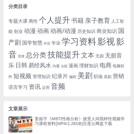
分类目录
个人提升
书籍
亲子教育
专题大课
两性
人工智
国
动画
动漫
动画/动漫
商业知识
历史知识
创业
能
学习资料
影视
影
产剧
国学智慧
学业
外贸
音
技能提升
总分类
文本
无损音
无损
思维
电商
日韩
乐
易经风水
漫画
理财知识
电脑软
沟通
法国
美剧
短视频
营销
纪录片
管理知识
职场
件
英剧
编程
音频
资讯
语言学习
运营
文章展示
姜振宇《MBTI性格分析》接受人间我样性视频学
习课程资料[MP4/2.28GB]百度云网盘下载