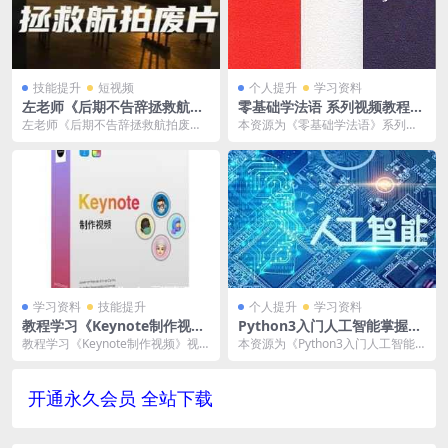
技能提升
短视频
个人提升
学习资料
左老师《后期不告辞拯救航拍
零基础学法语 系列视频教程合
废片》视频学习资料[MP4/91
集百度云网盘下载[MP4/MP
左老师《后期不告辞拯救航拍废
本资源为《零基础学法语》系列视
5.9 MB]百度云网盘下载
3/3.36GB]
片》视频学习资料[MP4/915.9 MB]
频教程合集百度云网盘下载[MP4/M
百度云网...
P3/3.36...
学习资料
技能提升
个人提升
学习资料
教程学习《Keynote制作视
Python3入门人工智能掌握机
频》视频学习资料[MP4/5.19
器学习+深度学习提升实战能
教程学习《Keynote制作视频》视
本资源为《Python3入门人工智能
GB]云网盘下载
力 百度云网盘资源分享下载
频学习资料[MP4/5.19GB]云网盘下
掌握机器学习+深度学习提升实战能
[MP4/5.77GB]
载...
力》百度云网...
开通永久会员 全站下载