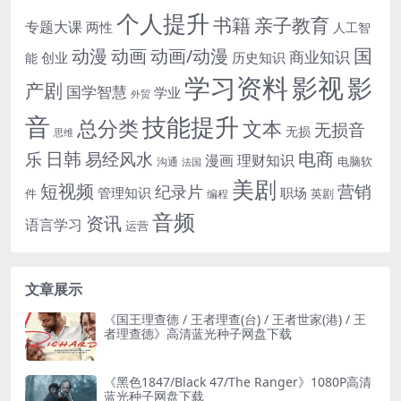
个人提升
书籍
亲子教育
专题大课
两性
人工智
国
动画
动漫
动画/动漫
商业知识
历史知识
创业
能
学习资料
影视
影
产剧
国学智慧
学业
外贸
音
技能提升
总分类
文本
无损音
无损
思维
电商
日韩
乐
易经风水
漫画
理财知识
电脑软
沟通
法国
美剧
短视频
营销
纪录片
管理知识
职场
件
英剧
编程
音频
资讯
语言学习
运营
文章展示
《国王理查德 / 王者理查(台) / 王者世家(港) / 王
者理查德》高清蓝光种子网盘下载
《黑色1847/Black 47/The Ranger》1080P高清
蓝光种子网盘下载