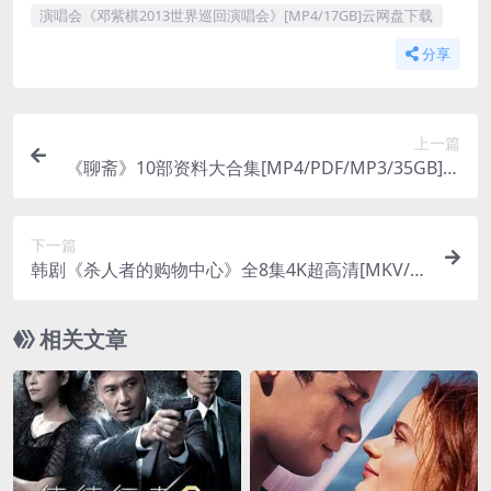
演唱会《邓紫棋2013世界巡回演唱会》[MP4/17GB]云网盘下载
分享
上一篇
《聊斋》10部资料大合集[MP4/PDF/MP3/35GB]云
网盘下载
下一篇
韩剧《杀人者的购物中心》全8集4K超高清[MKV/4
5GB]云网盘下载
相关文章