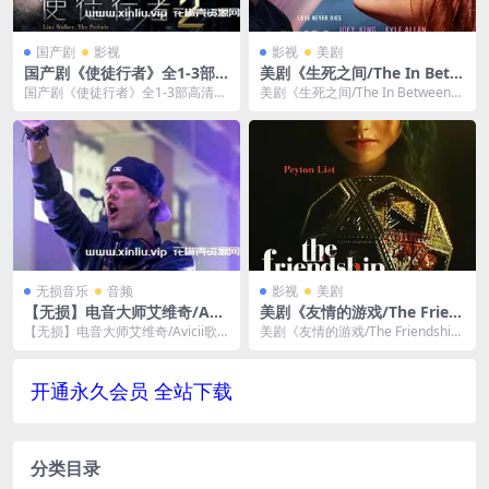
国产剧
影视
影视
美剧
国产剧《使徒行者》全1-3部
美剧《生死之间/The In Betw
高清视频合集国粤双语中字[M
een》百度云网盘资源下载
国产剧《使徒行者》全1-3部高清视
美剧《生死之间/The In Between》
P4/109.06GB]云网盘下载
频合集国粤双语中字[MP4/109.06G
视频格式，文件大小2.94 GB。...
B]...
无损音乐
音频
影视
美剧
【无损】电音大师艾维奇/Avi
美剧《友情的游戏/The Frien
cii歌曲FLAC音乐合集-百度云
dship Game》电影视频-百度
【无损】电音大师艾维奇/Avicii歌
美剧《友情的游戏/The Friendship
网盘下载
云网盘下载
曲FLAC音乐合集，歌曲格式为FLA
Game》电影视频-百度云网盘下...
C，已...
开通永久会员 全站下载
分类目录