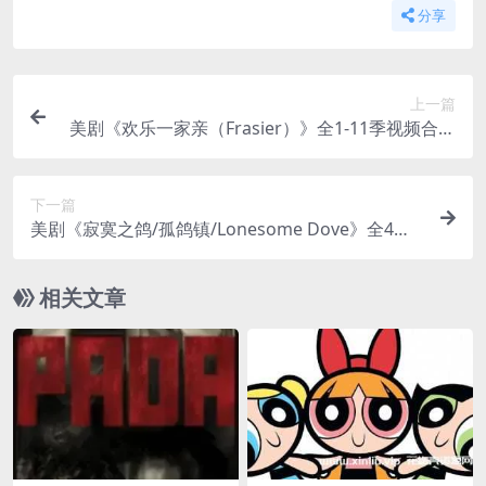
分享
上一篇
美剧《欢乐一家亲（Frasier）》全1-11季视频合集
[MP4/44.91GB]云网盘下载
下一篇
美剧《寂寞之鸽/孤鸽镇/Lonesome Dove》全4集1
080P超高清视频合集英语中字[MP4/33.89GB]云网
盘下载
相关文章