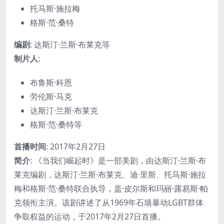
托马斯·施拉梅
格斯·范·桑特
编剧
: 达斯汀·兰斯·布莱克等
制片人
:
布鲁斯·科恩
劳伦斯·马克
达斯汀·兰斯·布莱克
格斯·范·桑特等
首播时间
: 2017年2月27日
简介
: 《当我们崛起时》是一部美剧，由达斯汀·兰斯·布
莱克编剧，达斯汀·兰斯·布莱克、迪·里斯、托马斯·施拉
梅和格斯·范·桑特联合执导，盖·皮尔斯和玛丽·露易斯·帕
克领衔主演。该剧讲述了从1969年石墙暴动LGBT群体
争取权益的运动，于2017年2月27日首播。