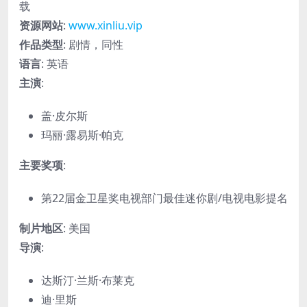
载
资源网站
:
www.xinliu.vip
作品类型
: 剧情，同性
语言
: 英语
主演
:
盖·皮尔斯
玛丽·露易斯·帕克
主要奖项
:
第22届金卫星奖电视部门最佳迷你剧/电视电影提名
制片地区
: 美国
导演
:
达斯汀·兰斯·布莱克
迪·里斯