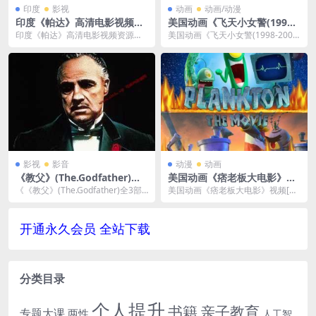
印度
影视
动画
动画/动漫
印度《帕达》高清电影视频资
美国动画《飞天小女警(1998-
源-百度云网盘下载
2005)》全六季79集国语无字
印度《帕达》高清电影视频资源，
美国动画《飞天小女警(1998-200
合集[MP4/28.99GB]百度云网
文件大小3.23 GB。已做压缩处理，
5)》全六季79集国语无字合集[MP
盘下载
百度网盘下载...
4/2...
影视
影音
动漫
动画
《教父》(The.Godfather)全3
美国动画《痞老板大电影》视
部合集1080P超高清英语中文
频[MP4/688MB]夸克云网盘
《《教父》(The.Godfather)全3部
美国动画《痞老板大电影》视频[M
字幕[MP4/19.66GB]云网盘下
下载
合集1080P超高清英语中文字幕[...
P4/688MB]夸克云网盘下载，英语
载
发音中文字...
开通永久会员 全站下载
分类目录
个人提升
书籍
亲子教育
专题大课
两性
人工智