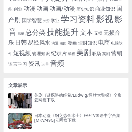
国
动画
动漫
动画/动漫
商业知识
历史知识
创业
能
学习资料
影视
影
产剧
国学智慧
学业
外贸
音
技能提升
总分类
文本
无损音
无损
思维
电商
日韩
乐
易经风水
漫画
理财知识
电脑软
沟通
法国
美剧
短视频
营销
纪录片
管理知识
职场
件
英剧
编程
音频
资讯
语言学习
运营
文章展示
英剧《谜探路德维希/Ludwig/冒牌大警探》全集
云网盘下载
日本动漫《钢之炼金术士》FA+TV国语中字合集
[MKV/49G]云网盘下载