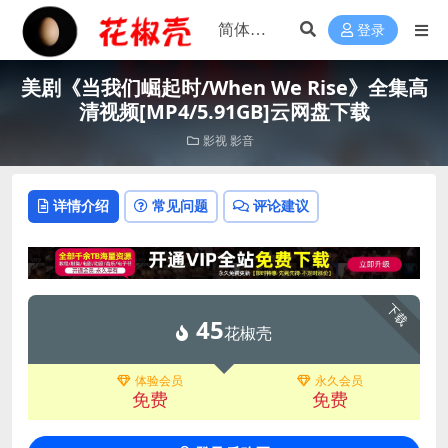
登录
美剧《当我们崛起时/When We Rise》全集高
清视频[MP4/5.91GB]云网盘下载
影视
影音
详情介绍
常见问题
评论建议
下载
45
花椒壳
体验会员
永久会员
免费
免费