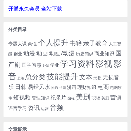
B。已做压缩处...
专辑约6...
开通永久会员 全站下载
分类目录
个人提升
书籍
亲子教育
专题大课
两性
人工智
国
动画
动漫
动画/动漫
商业知识
历史知识
创业
能
学习资料
影视
影
产剧
国学智慧
学业
外贸
音
技能提升
总分类
文本
无损音
无损
思维
电商
日韩
乐
易经风水
漫画
理财知识
电脑软
沟通
法国
美剧
短视频
营销
纪录片
管理知识
职场
件
英剧
编程
音频
资讯
语言学习
运营
文章展示