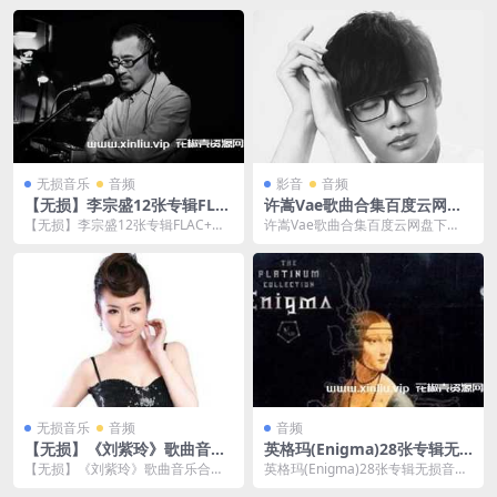
无损音乐
音频
影音
音频
【无损】李宗盛12张专辑FLA
许嵩Vae歌曲合集百度云网盘
C+MP3歌曲音乐合集-百度云
下载(2009-2020年26张专辑/
【无损】李宗盛12张专辑FLAC+MP
许嵩Vae歌曲合集百度云网盘下
网盘下载
单曲)[FLAC/MP3/3.23GB]
3歌曲音乐合集，音乐格式为无损FL
载，收录(2009-2020年26张专辑/
AC+M...
单曲)，...
无损音乐
音频
音频
【无损】《刘紫玲》歌曲音乐
英格玛(Enigma)28张专辑无
合集WAV-百度云网盘下载
损音质音乐合集[WAV/17.78G
【无损】《刘紫玲》歌曲音乐合
英格玛(Enigma)28张专辑无损音质
B]百度云网盘下载
集，WAV格式，文件大小28.26 G
音乐合集，共包含英格玛出品28张