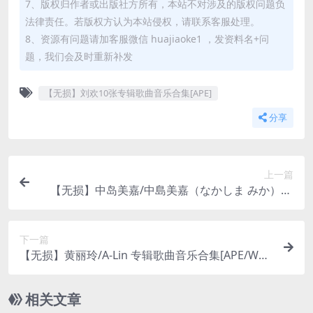
7、版权归作者或出版社方所有，本站不对涉及的版权问题负
法律责任。若版权方认为本站侵权，请联系客服处理。
8、资源有问题请加客服微信 huajiaoke1 ，发资料名+问
题，我们会及时重新补发
【无损】刘欢10张专辑歌曲音乐合集[APE]
分享
上一篇
【无损】中岛美嘉/中島美嘉（なかしま みか）11
张专辑合集[FLAC]百度云网盘下载
下一篇
【无损】黄丽玲/A-Lin 专辑歌曲音乐合集[APE/WA
V/FLAC/MP3]百度云网盘下载
相关文章