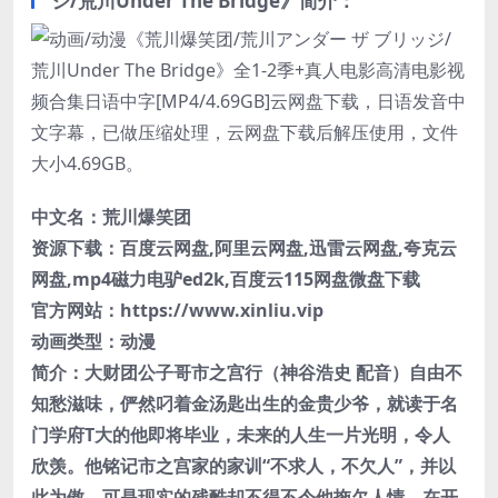
ジ/荒川Under The Bridge》简介：
中文名：
荒川爆笑团
资源下载：百度云网盘,阿里云网盘,迅雷云网盘,夸克云
网盘,mp4磁力电驴ed2k,百度云115网盘微盘下载
官方网站：https://www.xinliu.vip
动画类型：
动漫
简介：大财团公子哥市之宫行（神谷浩史 配音）自由不
知愁滋味，俨然叼着金汤匙出生的金贵少爷，就读于名
门学府T大的他即将毕业，未来的人生一片光明，令人
欣羡。他铭记市之宫家的家训“不求人，不欠人”，并以
此为傲。可是现实的残酷却不得不令他拖欠人情，在开