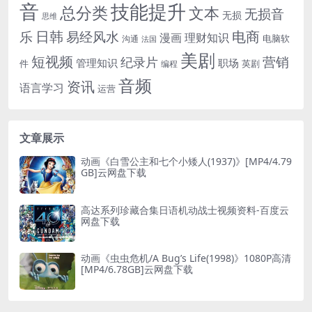
音
技能提升
总分类
文本
无损音
无损
思维
电商
日韩
乐
易经风水
漫画
理财知识
电脑软
沟通
法国
美剧
短视频
营销
纪录片
管理知识
职场
件
英剧
编程
音频
资讯
语言学习
运营
文章展示
动画《白雪公主和七个小矮人(1937)》[MP4/4.79
GB]云网盘下载
高达系列珍藏合集日语机动战士视频资料-百度云
网盘下载
动画《虫虫危机/A Bug’s Life(1998)》1080P高清
[MP4/6.78GB]云网盘下载