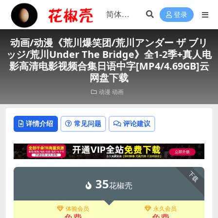
登录
动画/动漫《荒川爆笑团/荒川アンダー ザ ブリ
ッジ/荒川Under The Bridge》全1-2季+真人电
影高清电影视频合集日语中字[MP4/4.69GB]云
网盘下载
动漫
动画
详情介绍
常见问题
评论建议
下载
35
花椒壳
体验会员
永久会员
免费
免费