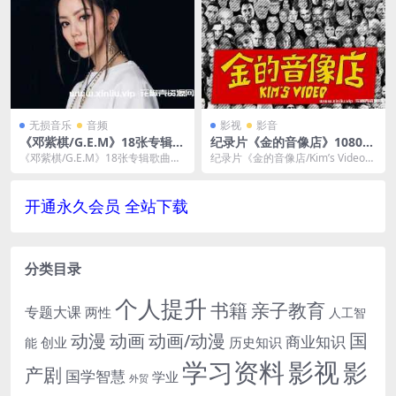
下载
无损音乐
音频
影视
影音
《邓紫棋/G.E.M》18张专辑歌
纪录片《金的音像店》1080P
曲无损+MP3音乐合集-百度云
[MP4]云网盘下载
《邓紫棋/G.E.M》18张专辑歌曲无
纪录片《金的音像店/Kim’s Video》
网盘下载资源
损+MP3音乐合集，分FLAC+MP3+
1080P超高清[MP4...
W...
开通永久会员 全站下载
分类目录
个人提升
书籍
亲子教育
专题大课
两性
人工智
国
动画
动漫
动画/动漫
商业知识
历史知识
创业
能
学习资料
影视
影
产剧
国学智慧
学业
外贸