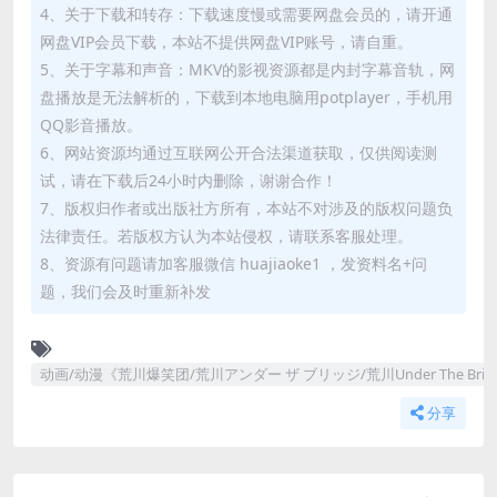
4、关于下载和转存：下载速度慢或需要网盘会员的，请开通
网盘VIP会员下载，本站不提供网盘VIP账号，请自重。
5、关于字幕和声音：MKV的影视资源都是内封字幕音轨，网
盘播放是无法解析的，下载到本地电脑用potplayer，手机用
QQ影音播放。
6、网站资源均通过互联网公开合法渠道获取，仅供阅读测
试，请在下载后24小时内删除，谢谢合作！
7、版权归作者或出版社方所有，本站不对涉及的版权问题负
法律责任。若版权方认为本站侵权，请联系客服处理。
8、资源有问题请加客服微信 huajiaoke1 ，发资料名+问
题，我们会及时重新补发
动画/动漫《荒川爆笑团/荒川アンダー ザ ブリッジ/荒川Under The Bri
分享