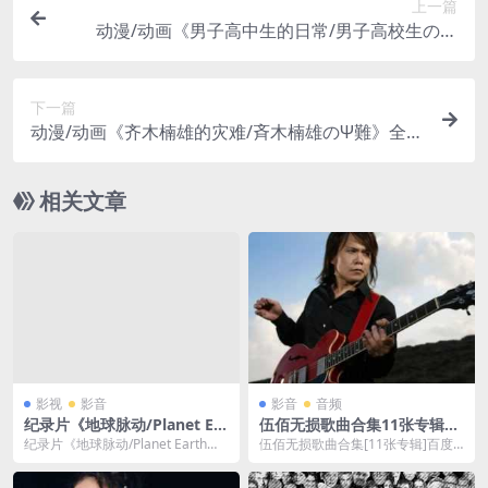
上一篇
动漫/动画《男子高中生的日常/男子高校生の日
常》全集+SP高清电影视频合集日语中字[MP4/1.8
GB]云网盘下载
下一篇
动漫/动画《齐木楠雄的灾难/斉木楠雄のΨ難》全1-
2季+SP+始动篇1080P超高清电影视频合集日语中
字[MP4/17.59GB]云网盘下载
相关文章
影视
影音
影音
音频
纪录片《地球脉动/Planet Ear
伍佰无损歌曲合集11张专辑32
th》全1-3季4K/1080P超高清
G百度网盘资源下载FLAC/MP
纪录片《地球脉动/Planet Earth》
伍佰无损歌曲合集[11张专辑]百度
电影视频合集英语中字在线看
3
全1-3季4K/1080P超高清电影...
云网盘下载，一共包含了伍佰的11
[MP4/159.67GB]百度云网盘
张专辑，音乐格...