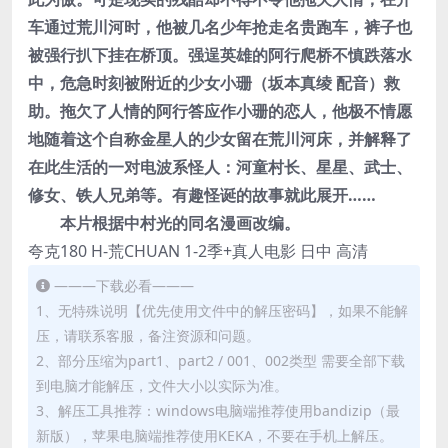
车通过荒川河时，他被几名少年抢走名贵跑车，裤子也
被强行扒下挂在桥顶。强逞英雄的阿行爬桥不慎跌落水
中，危急时刻被附近的少女小珊（坂本真绫 配音）救
助。拖欠了人情的阿行答应作小珊的恋人，他极不情愿
地随着这个自称金星人的少女留在荒川河床，并解释了
在此生活的一对电波系怪人：河童村长、星星、武士、
修女、铁人兄弟等。有趣怪诞的故事就此展开……
本片根据中村光的同名漫画改编。
夸克180 H-荒CHUAN 1-2季+真人电影 日中 高清
———下载必看———
1、无特殊说明【优先使用文件中的解压密码】，如果不能解
压，请联系客服，备注资源和问题。
2、部分压缩为part1、part2 / 001、002类型 需要全部下载
到电脑才能解压，文件大小以实际为准。
3、解压工具推荐：windows电脑端推荐使用bandizip（最
新版），苹果电脑端推荐使用KEKA，不要在手机上解压。