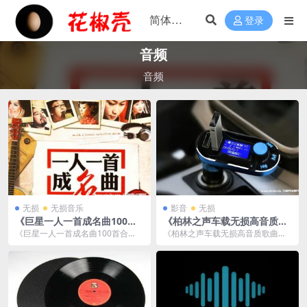
登录
音频
音频
无损
无损音乐
影音
无损
《巨星一人一首成名曲100首
《柏林之声车载无损高音质歌
合集》[WMA/879MB]云网盘
曲音乐》[MP3/MV/45GB]云
《巨星一人一首成名曲100首合
《柏林之声车载无损高音质歌曲音
下载
网盘下载
集》[WMA/879MB]云网盘下载，
乐》[MP3/45GB]云网盘下载，歌曲
WMA音频格...
+MV，已...