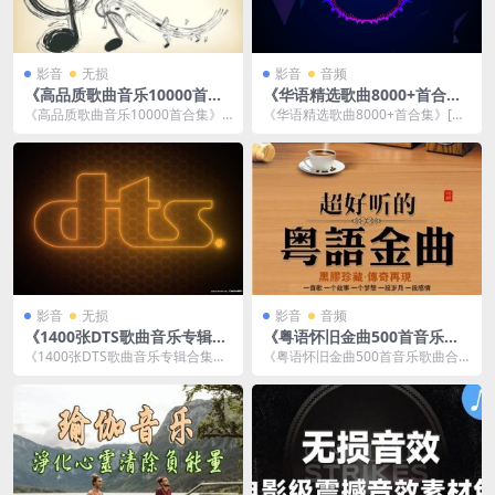
影音
无损
影音
音频
《高品质歌曲音乐10000首合
《华语精选歌曲8000+首合
集》[WAV+CUE+FLAC]云网
集》[MP3/75GB]云网盘下载
《高品质歌曲音乐10000首合集》
《华语精选歌曲8000+首合集》[M
盘下载
[WAV+CUE+FLAC]云网盘下载，格
P3/75GB]云网盘下载，包含8000
式：...
多首...
影音
无损
影音
音频
《1400张DTS歌曲音乐专辑合
《粤语怀旧金曲500首音乐歌
集》[DTS/696GB]云网盘下载
曲合集》[MP3]云网盘下载
《1400张DTS歌曲音乐专辑合集》
《粤语怀旧金曲500首音乐歌曲合
[DTS/696GB]云网盘下载，包含14
集》[MP3]云网盘下载，已做压缩
0...
处理，云网盘下...