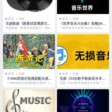
影音
无损
影音
音频
无损歌曲《群星试音黑胶王》
《世界音乐大合集》音频[MP
[WAV/1.5GB]夸克云网盘下载
3/5GB]百度云网盘下载
无损歌曲《群星试音黑胶王》[WA
《世界音乐大合集/World music》
V/1.5GB]夸克云网盘下载，WAV格
音频[MP3/5GB]百度云网盘下
式，已做...
载，...
影音
无损
影音
无损
《1986西游记电视剧配乐原
无损《33位歌手歌曲音乐专
声》[FLAC]百度云网盘下载
辑》[FLAC+APE+WAV]云网
《1986西游记电视剧配乐原声》[FL
无损《33位歌手歌曲音乐专辑》[FL
盘下载
AC]百度云网盘下载，FLAC无损格
AC+APE+WAV]云网盘下载，格
式高品...
式：FL...