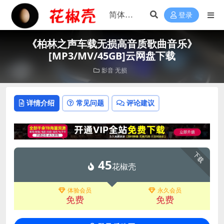
登录
《柏林之声车载无损高音质歌曲音乐》
[MP3/MV/45GB]云网盘下载
影音
无损
详情介绍
常见问题
评论建议
下载
45
花椒壳
体验会员
永久会员
免费
免费