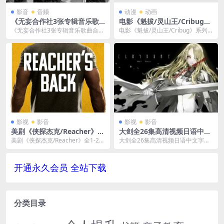
影音
音频
动漫
动画
《无妄合作社3张专辑音乐歌
电影《魁拔/灵山王/Cribug》
曲合集》[FLAC/MP3/698.68
系列三部曲(2011-2014)高清
《无妄合作社3张专辑音乐歌曲合
电影《魁拔/灵山王/Cribug》系列
MB]百度云网盘下载
电影视频合集国语中字[MP4/
集》歌曲格式为FLAC+MP3，文件
三部曲(2011-2014)高清电影视频
8.97GB]百度云网盘下载
大小698.6...
合...
影视
影音
影视
影音
美剧《侠探杰克/Reacher》全
大剑全26集高清视频日语中文
1-2季4K超高清[MKV]云网盘
字幕18G百度网盘下载日本动
美剧《侠探杰克/Reacher》全1-2季
大剑全26集高清视频日语中文字幕
下载
漫
4K超高清[MKV/167GB]云网盘...
百度网盘下载日本动漫，视频格式
为MKV，资源大小...
开通永久会员 全站下载
分类目录