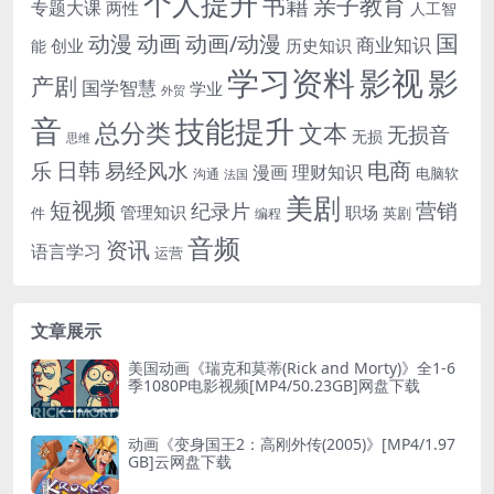
个人提升
书籍
亲子教育
专题大课
两性
人工智
国
动画
动漫
动画/动漫
商业知识
历史知识
创业
能
学习资料
影视
影
产剧
国学智慧
学业
外贸
音
技能提升
总分类
文本
无损音
无损
思维
电商
日韩
乐
易经风水
漫画
理财知识
电脑软
沟通
法国
美剧
短视频
营销
纪录片
管理知识
职场
件
英剧
编程
音频
资讯
语言学习
运营
文章展示
美国动画《瑞克和莫蒂(Rick and Morty)》全1-6
季1080P电影视频[MP4/50.23GB]网盘下载
动画《变身国王2：高刚外传(2005)》[MP4/1.97
GB]云网盘下载